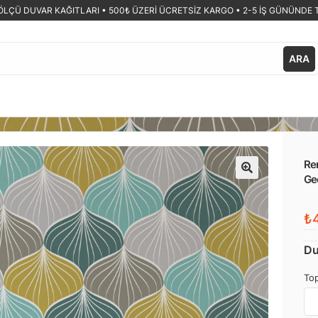
ÖLÇÜ DUVAR KAĞITLARI •
500₺ ÜZERİ ÜCRETSİZ KARGO • 2-5 İŞ GÜNÜNDE 
ARA
Re
Ge
🔍
₺4
Du
Top