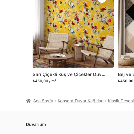
Sarı Çiçekli Kuş ve Çiçekler Duvar Kağıdı, Doğa İlhamlı Dekor Duvar Posteri
₺450,00 / m²
₺450,00 
Ana Sayfa
Konsept Duvar Kağıtları
Klasik Desenl
Duvarium