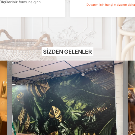
Ölçüleriniz
formuna girin.
Duvarım için hangi malzeme dah
SIZDEN GELENLER