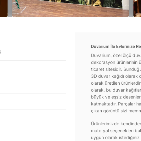
Duvarium İle Evlerinize Re
?
Duvarium, özel ölçü duva
dekorasyon ürünlerinin ür
ticaret sitesidir. Sundu
3D duvar kağıdı olarak d
olarak üretilen ürünlerdi
olarak, bu duvar kağıtla
büyük ve eşsiz desenlerl
katmaktadır. Parçalar hal
çıkan görüntü sizi memnu
Ürünlerimizde kendinden 
materyal seçenekleri bul
uygun olarak istediğiniz