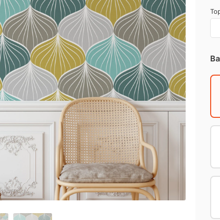
Top
Ba