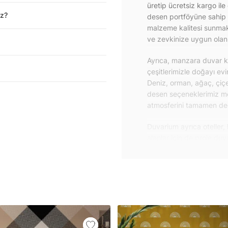
üretip ücretsiz kargo ile
iz?
desen portföyüne sahip 
malzeme kalitesi sunmakt
ve zevkinize uygun olanı 
Ayrıca, manzara duvar ka
çeşitlerimizle doğayı ev
Deniz, orman, ağaç, çiçe
desen seçeneklerimiz m
atmosferini tamamen değiş
Duvarium ayrıca oteller, 
alanlar için de proje du
özelliklere sahip, kolay
dayanıklı proje duvar ka
iletişime geçebilirsiniz.
Duvar kağıdı ve duvar po
yapışkanlı folyolarımız 
folyolar sayesinde masa
mobilyalarınıza ilk günkü