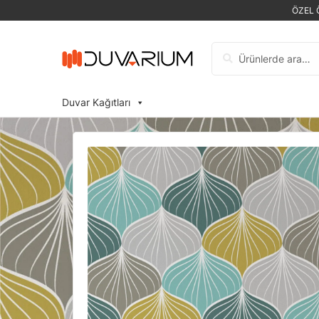
ÖZEL 
Ara:
Duvar Kağıtları