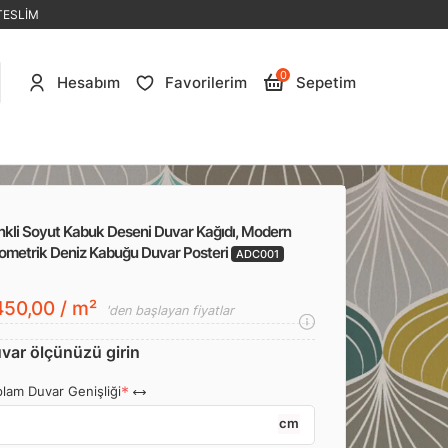
TESLİM
0
Hesabım
Favorilerim
Sepetim
nkli Soyut Kabuk Deseni Duvar Kağıdı, Modern
ometrik Deniz Kabuğu Duvar Posteri
ADC001
50,00 / m²
'den başlayan fiyatlar
var ölçünüzü girin
lam Duvar Genişliği
cm