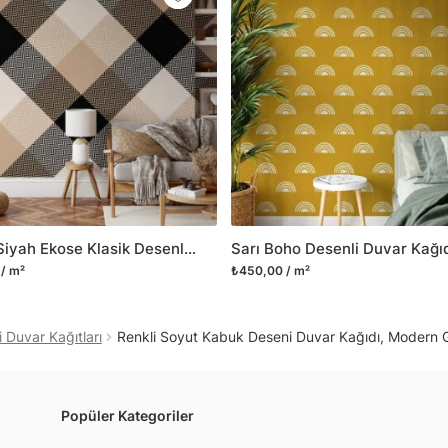
Yüzeyi düz olan cam dah
dayanıklı yapışkanlı foly
bulabilirsiniz.
Duvarium, yalnızca bu ür
kanvas tablo gibi çeşitl
ve satışını yapmaktadır.
kritik dekorasyon alanı
yelpazemizi sürekli geni
sıra yeni trendlerin olu
Bej ve Siyah Ekose Klasik Desenli Duvar Kağıdı, Büyük Geometrik Desen 3D Duvar Posteri
Herhangi bir soru ya da 
/ m²
₺450,00 / m²
geçebilirsiniz.
i Duvar Kağıtları
Renkli Soyut Kabuk Deseni Duvar Kağıdı, Modern 
Popüler Kategoriler