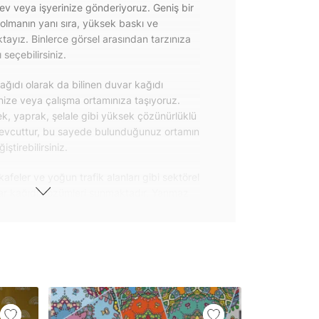
 ev veya işyerinize gönderiyoruz. Geniş bir
olmanın yanı sıra, yüksek baskı ve
ayız. Binlerce görsel arasından tarzınıza
seçebilirsiniz.
ğıdı olarak da bilinen duvar kağıdı
inize veya çalışma ortamınıza taşıyoruz.
k, yaprak, şelale gibi yüksek çözünürlüklü
evcuttur, bu sayede bulunduğunuz ortamın
tirebilirsiniz.
kafeler ve yoğun trafik alanları gibi sektörel
var kağıdı çözümleri sunmaktadır. Yanmaz
 uygulanabilen ve kolayca sökülebilen
ğıdı seçeneklerimiz hakkında bizimle
steri ürünlerimizin yanı sıra kendinden
da geniş kullanım amacına sahiptir. Bu
, çekmece, dolap kapakları gibi
 gibi yeni bir görünüm kazandırabilirsiniz.