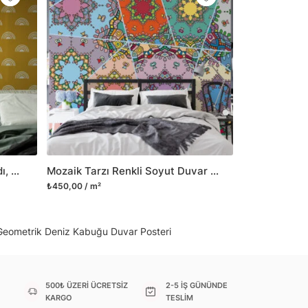
il her türlü yüzeye yapışabilen ve suya
o modellerimizi ilgili kategoride
ünlerle sınırlı kalmayıp aynı zamanda
i duvar dekorasyon ürünlerinin de üretimini
 Duvar tasarımının önemini biliyor ve evin en
 olduğunu kabul ediyoruz. Bu nedenle ürün
şletiyor ve trendlere ayak uydurmanın yanı
şumunda da öncü rol üstleniyoruz.
Sarı Boho Desenli Duvar Kağıdı, Şık Boho Kemerler 3D Duvar Posteri
Mozaik Tarzı Renkli Soyut Duvar Kağıdı, Sanatsal Tasarım 3D Duvar Kağıdı
sorununuz olursa bizimle iletişime
₺450,00 / m²
Geometrik Deniz Kabuğu Duvar Posteri
500₺ ÜZERİ ÜCRETSİZ
2-5 İŞ GÜNÜNDE
KARGO
TESLİM