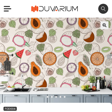
🔍
FOD004