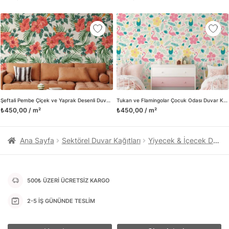
kanvas tablo gibi çeşitli duvar dekorasyon ürünlerinin de
üretimini ve satışını yapmaktadır. Duvar tasarımının önemini
biliyor ve evin en kritik dekorasyon alanı olduğunu kabul
ediyoruz. Bu nedenle ürün yelpazemizi sürekli genişletiyor ve
trendlere ayak uydurmanın yanı sıra yeni trendlerin oluşumunda
da öncü rol üstleniyoruz.
Herhangi bir soru ya da sorununuz olursa bizimle iletişime
geçebilirsiniz.
Şeftali Pembe Çiçek ve Yaprak Desenli Duvar Kağıdı Tasarımı, Yemyeşil Tropik Duvar Posteri
Tukan ve Flamingolar Çocuk Odası Duvar Kağıdı, Çiçekli Hayvan Motifli 3D Duvar Posteri
₺450,00 / m²
₺450,00 / m²
Ana Sayfa
Sektörel Duvar Kağıtları
Yiyecek & İçecek Duvar Kağıtları
500₺ ÜZERİ ÜCRETSİZ KARGO
2-5 İŞ GÜNÜNDE TESLİM