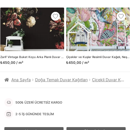
kanvas tablo gibi çeşitli duvar dekorasyon ürünlerinin de
üretimini ve satışını yapmaktadır. Duvar tasarımının önemini
biliyor ve evin en kritik dekorasyon alanı olduğunu kabul
ediyoruz. Bu nedenle ürün yelpazemizi sürekli genişletiyor ve
trendlere ayak uydurmanın yanı sıra yeni trendlerin oluşumunda
da öncü rol üstleniyoruz.
Herhangi bir soru ya da sorununuz olursa bizimle iletişime
geçebilirsiniz.
Zarif Vintage Buket Koyu Arka Planlı Duvar Kağıdı, Retro Çiçek Desenli Duvar Posteri
Çiçekler ve Kuşlar Resimli Duvar Kağıdı, Neşeli Ev Dekoru için Sanatsal Duvar Posteri
₺450,00 / m²
₺450,00 / m²
Ana Sayfa
Doğa Temalı Duvar Kağıtları
Çiçekli Duvar Kağıtları
500₺ ÜZERİ ÜCRETSİZ KARGO
2-5 İŞ GÜNÜNDE TESLİM