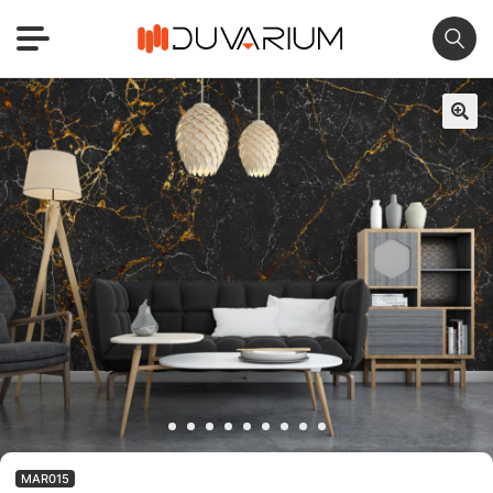
🔍
MAR015