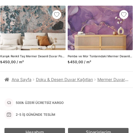
kanvas tablo gibi çeşitli duvar dekorasyon ürünlerinin de
üretimini ve satışını yapmaktadır. Duvar tasarımının önemini
biliyor ve evin en kritik dekorasyon alanı olduğunu kabul
ediyoruz. Bu nedenle ürün yelpazemizi sürekli genişletiyor ve
trendlere ayak uydurmanın yanı sıra yeni trendlerin oluşumunda
da öncü rol üstleniyoruz.
Herhangi bir soru ya da sorununuz olursa bizimle iletişime
geçebilirsiniz.
Karışık Renkli Taş Mermer Desenli Duvar Posteri
Pembe ve Mor Tonlarındaki Mermer Desenli Duvar Kağıdı
₺450,00 / m²
₺450,00 / m²
Ana Sayfa
Doku & Desen Duvar Kağıtları
Mermer Duvar Kağıtları
500₺ ÜZERİ ÜCRETSİZ KARGO
2-5 İŞ GÜNÜNDE TESLİM
Hesabım
Siparişlerim