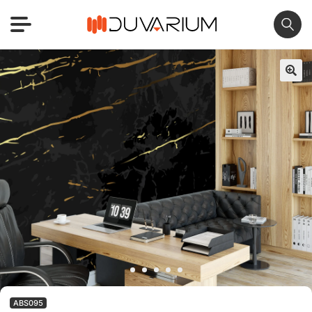
🔍
ABS095