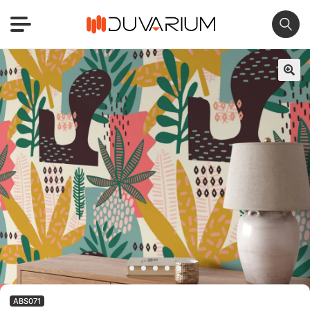
🔍
ABS071