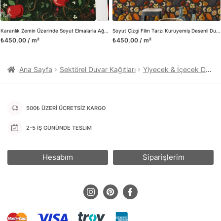
Herhangi bir soru ya da sorununuz olursa bizimle iletişime
geçebilirsiniz.
Karanlık Zemin Üzerinde Soyut Elmalarla Ağaç Duvar Kağıdı, Sihirli Elma Bahçesi Duvar Posterleri
Soyut Çizgi Film Tarzı Kuruyemiş Desenli Duvar Kağıdı, Gurmeler İçin Mutfak 3D Duvar Kağıdı
₺450,00 / m²
₺450,00 / m²
Ana Sayfa
Sektörel Duvar Kağıtları
Yiyecek & İçecek Duvar Kağıtları
500₺ ÜZERİ ÜCRETSİZ KARGO
2-5 İŞ GÜNÜNDE TESLİM
Hesabım
Siparişlerim