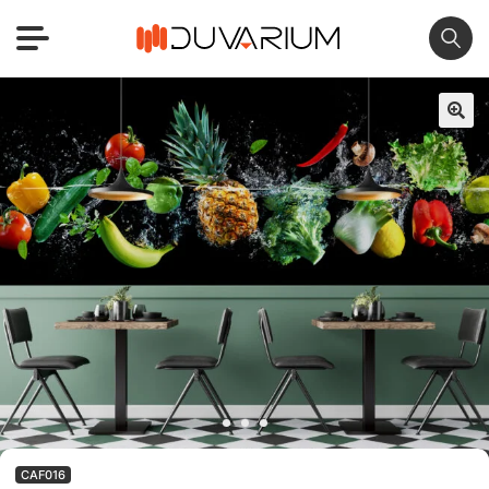
🔍
CAF016