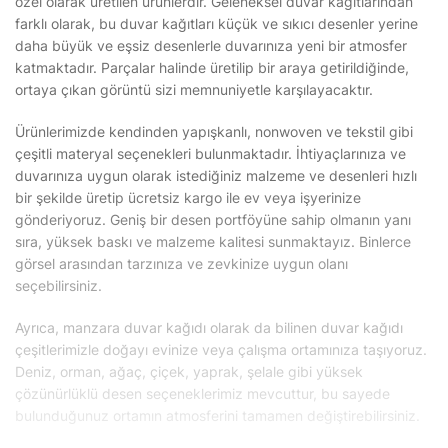
özel olarak üretilen ürünlerdir. Geleneksel duvar kağıtlarından
farklı olarak, bu duvar kağıtları küçük ve sıkıcı desenler yerine
daha büyük ve eşsiz desenlerle duvarınıza yeni bir atmosfer
katmaktadır. Parçalar halinde üretilip bir araya getirildiğinde,
ortaya çıkan görüntü sizi memnuniyetle karşılayacaktır.
Ürünlerimizde kendinden yapışkanlı, nonwoven ve tekstil gibi
çeşitli materyal seçenekleri bulunmaktadır. İhtiyaçlarınıza ve
duvarınıza uygun olarak istediğiniz malzeme ve desenleri hızlı
bir şekilde üretip ücretsiz kargo ile ev veya işyerinize
gönderiyoruz. Geniş bir desen portföyüne sahip olmanın yanı
sıra, yüksek baskı ve malzeme kalitesi sunmaktayız. Binlerce
görsel arasından tarzınıza ve zevkinize uygun olanı
seçebilirsiniz.
Ayrıca, manzara duvar kağıdı olarak da bilinen duvar kağıdı
çeşitlerimizle doğayı evinize veya çalışma ortamınıza taşıyoruz.
Deniz, orman, ağaç, çiçek, yaprak, şelale gibi yüksek
çözünürlüklü desen seçeneklerimiz mevcuttur, bu sayede
bulunduğunuz ortamın atmosferini tamamen değiştirebilirsiniz.