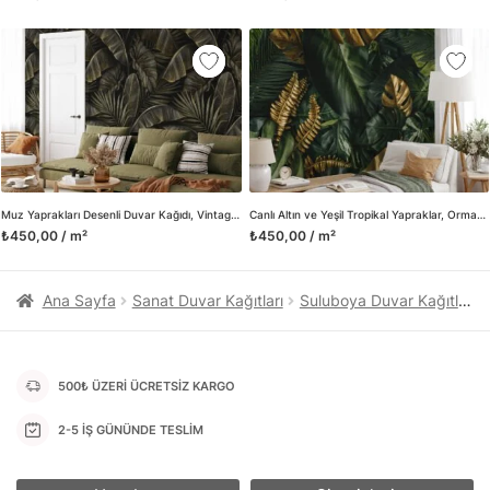
kanvas tablo gibi çeşitli duvar dekorasyon ürünlerinin de
üretimini ve satışını yapmaktadır. Duvar tasarımının önemini
biliyor ve evin en kritik dekorasyon alanı olduğunu kabul
ediyoruz. Bu nedenle ürün yelpazemizi sürekli genişletiyor ve
trendlere ayak uydurmanın yanı sıra yeni trendlerin oluşumunda
da öncü rol üstleniyoruz.
Herhangi bir soru ya da sorununuz olursa bizimle iletişime
geçebilirsiniz.
Muz Yaprakları Desenli Duvar Kağıdı, Vintage Tropikal 3D Duvar Posteri
Canlı Altın ve Yeşil Tropikal Yapraklar, Orman Arka Planlı Duvar Kağıdı, Yemyeşil 3D Duvar Kağıdı
₺450,00 / m²
₺450,00 / m²
Ana Sayfa
Sanat Duvar Kağıtları
Suluboya Duvar Kağıtları
500₺ ÜZERİ ÜCRETSİZ KARGO
2-5 İŞ GÜNÜNDE TESLİM