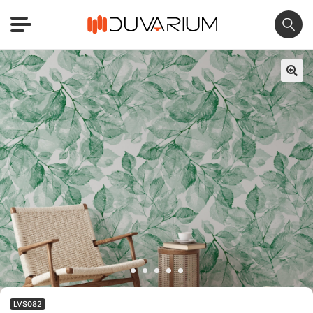
🔍
LVS082