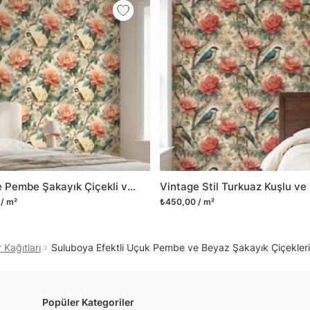
mobilyalarınıza ilk günkü
Yüzeyi düz olan cam dah
dayanıklı yapışkanlı foly
bulabilirsiniz.
Duvarium, yalnızca bu ür
kanvas tablo gibi çeşitl
ve satışını yapmaktadır.
kritik dekorasyon alanı
yelpazemizi sürekli geni
sıra yeni trendlerin olu
Vintage Pembe Şakayık Çiçekli ve Kuşlu Duvar Kağıdı, Sanatsal Botanik Desenli Klasik Duvar Posteri
Herhangi bir soru ya da 
/ m²
₺450,00 / m²
geçebilirsiniz.
Kağıtları
Suluboya Efektli Uçuk Pembe ve Beyaz Şakayık Çiçekleri
Popüler Kategoriler