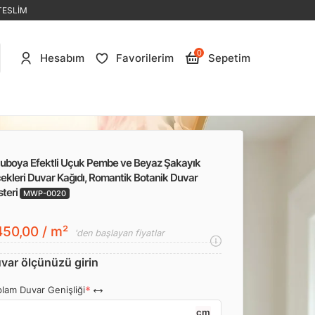
TESLİM
0
Hesabım
Favorilerim
Sepetim
luboya Efektli Uçuk Pembe ve Beyaz Şakayık
ekleri Duvar Kağıdı, Romantik Botanik Duvar
steri
MWP-0020
50,00 / m²
'den başlayan fiyatlar
var ölçünüzü girin
lam Duvar Genişliği
cm