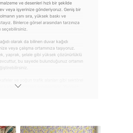
 malzeme ve desenleri hızlı bir şekilde
 ev veya işyerinize gönderiyoruz. Geniş bir
olmanın yanı sıra, yüksek baskı ve
ayız. Binlerce görsel arasından tarzınıza
seçebilirsiniz.
ğıdı olarak da bilinen duvar kağıdı
inize veya çalışma ortamınıza taşıyoruz.
k, yaprak, şelale gibi yüksek çözünürlüklü
evcuttur, bu sayede bulunduğunuz ortamın
tirebilirsiniz.
kafeler ve yoğun trafik alanları gibi sektörel
var kağıdı çözümleri sunmaktadır. Yanmaz
 uygulanabilen ve kolayca sökülebilen
ğıdı seçeneklerimiz hakkında bizimle
steri ürünlerimizin yanı sıra kendinden
da geniş kullanım amacına sahiptir. Bu
, çekmece, dolap kapakları gibi