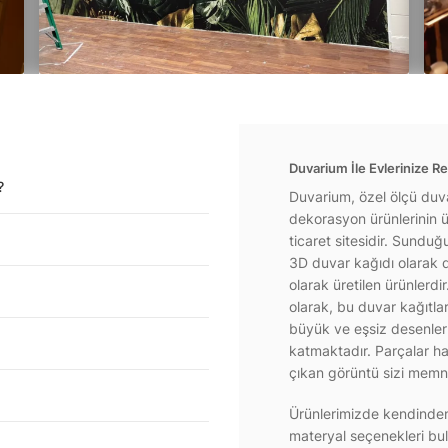
Duvarium İle Evlerinize Re
?
Duvarium, özel ölçü duva
dekorasyon ürünlerinin ür
ticaret sitesidir. Sundu
3D duvar kağıdı olarak d
olarak üretilen ürünlerdi
olarak, bu duvar kağıtla
büyük ve eşsiz desenlerl
katmaktadır. Parçalar hal
çıkan görüntü sizi memnu
Ürünlerimizde kendinden 
materyal seçenekleri bul