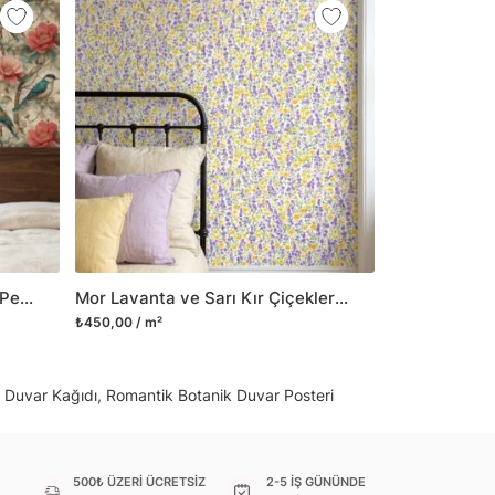
 gibi yeni bir görünüm kazandırabilirsiniz.
il her türlü yüzeye yapışabilen ve suya
o modellerimizi ilgili kategoride
ünlerle sınırlı kalmayıp aynı zamanda
i duvar dekorasyon ürünlerinin de üretimini
 Duvar tasarımının önemini biliyor ve evin en
 olduğunu kabul ediyoruz. Bu nedenle ürün
şletiyor ve trendlere ayak uydurmanın yanı
şumunda da öncü rol üstleniyoruz.
Vintage Stil Turkuaz Kuşlu ve Pembe Şakayık Çiçekli Duvar Kağıdı, Klasik Desenli Botanik Duvar Posteri
Mor Lavanta ve Sarı Kır Çiçekleri Desenli Duvar Kağıdı, Suluboya Tarzı Botanik Duvar Posteri
sorununuz olursa bizimle iletişime
₺450,00 / m²
 Duvar Kağıdı, Romantik Botanik Duvar Posteri
500₺ ÜZERİ ÜCRETSİZ
2-5 İŞ GÜNÜNDE