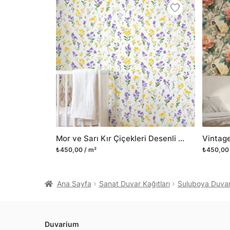
Mor ve Sarı Kır Çiçekleri Desenli Duvar Kağıdı, Çocuk Odası İçin Sevimli Botanik Duvar Posteri
₺450,00 / m²
₺450,00 
Ana Sayfa
Sanat Duvar Kağıtları
Suluboya Duvar 
Duvarium