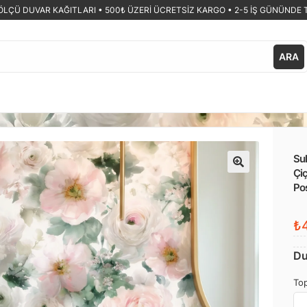
ÖLÇÜ DUVAR KAĞITLARI •
500₺ ÜZERİ ÜCRETSİZ KARGO • 2-5 İŞ GÜNÜNDE 
ARA
Su
Çiç
🔍
Po
₺4
Du
Top