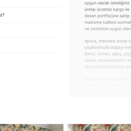
uygun olarak istediğiniz
üretip ücretsiz kargo ile
iz?
desen portföyüne sahip 
malzeme kalitesi sunmakt
ve zevkinize uygun olanı 
Ayrıca, manzara duvar ka
çeşitlerimizle doğayı ev
Deniz, orman, ağaç, çiçe
desen seçeneklerimiz m
atmosferini tamamen değiş
Duvarium ayrıca oteller, 
alanlar için de proje du
özelliklere sahip, kolay
dayanıklı proje duvar ka
iletişime geçebilirsiniz.
Duvar kağıdı ve duvar po
yapışkanlı folyolarımız 
folyolar sayesinde masa