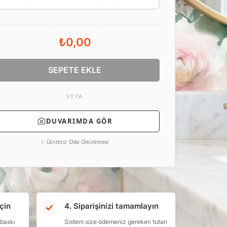
₺0,00
SEPETE EKLE
VEYA
DUVARIMDA GÖR
✨ Ücretsiz Oda Önizlemesi
çin
4. Siparişinizi tamamlayın
 baskı
Sistem size ödemeniz gereken tutarı