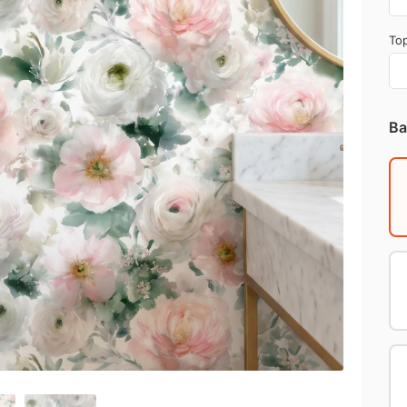
Top
Ba