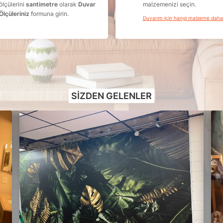
ölçülerini
santimetre
olarak
Duvar
malzemenizi seçin.
Ölçüleriniz
formuna girin.
Duvarım için hangi malzeme dah
SIZDEN GELENLER