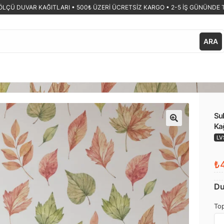
ÖLÇÜ DUVAR KAĞITLARI •
500₺ ÜZERİ ÜCRETSİZ KARGO • 2-5 İŞ GÜNÜNDE 
ARA
Su
Kağ
🔍
LV
₺4
Du
Top