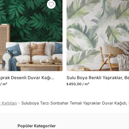
mobilyalarınıza ilk günkü
Yüzeyi düz olan cam dah
dayanıklı yapışkanlı foly
bulabilirsiniz.
Duvarium, yalnızca bu ür
kanvas tablo gibi çeşitl
ve satışını yapmaktadır.
kritik dekorasyon alanı
yelpazemizi sürekli geni
sıra yeni trendlerin olu
Yeşil Yaprak Desenli Duvar Kağıdı, Botanik 3D Duvar Kağıdı
Herhangi bir soru ya da 
/ m²
₺450,00 / m²
geçebilirsiniz.
Kağıtları
Suluboya Tarzı Sonbahar Temalı Yapraklar Duvar Kağıdı,
Popüler Kategoriler