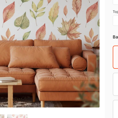
Top
Ba