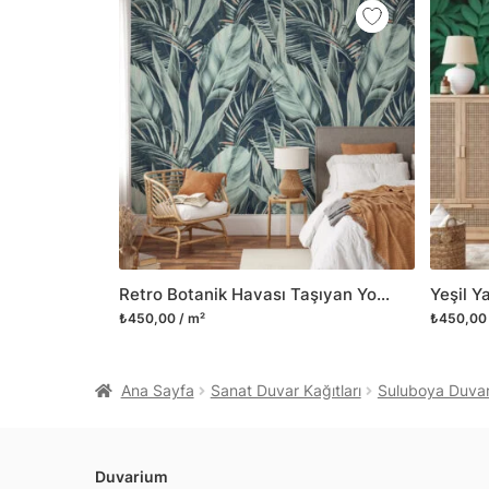
Retro Botanik Havası Taşıyan Yoğun Tropikal Yeşil Yaprak Desenli Duvar Kağıdı, Doğaseverler İçin 3D Duvar Kağıdı
₺450,00 / m²
₺450,00 
Ana Sayfa
Sanat Duvar Kağıtları
Suluboya Duvar 
Duvarium