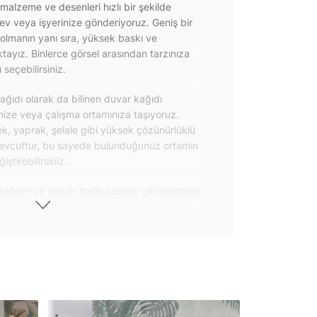
 malzeme ve desenleri hızlı bir şekilde
 ev veya işyerinize gönderiyoruz. Geniş bir
olmanın yanı sıra, yüksek baskı ve
ayız. Binlerce görsel arasından tarzınıza
seçebilirsiniz.
ğıdı olarak da bilinen duvar kağıdı
inize veya çalışma ortamınıza taşıyoruz.
k, yaprak, şelale gibi yüksek çözünürlüklü
evcuttur, bu sayede bulunduğunuz ortamın
tirebilirsiniz.
kafeler ve yoğun trafik alanları gibi sektörel
var kağıdı çözümleri sunmaktadır. Yanmaz
 uygulanabilen ve kolayca sökülebilen
ğıdı seçeneklerimiz hakkında bizimle
steri ürünlerimizin yanı sıra kendinden
da geniş kullanım amacına sahiptir. Bu
, çekmece, dolap kapakları gibi