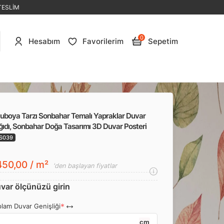
TESLİM
0
Hesabım
Favorilerim
Sepetim
luboya Tarzı Sonbahar Temalı Yapraklar Duvar
ıdı, Sonbahar Doğa Tasarımı 3D Duvar Posteri
S039
50,00 / m²
'den başlayan fiyatlar
var ölçünüzü girin
lam Duvar Genişliği
cm