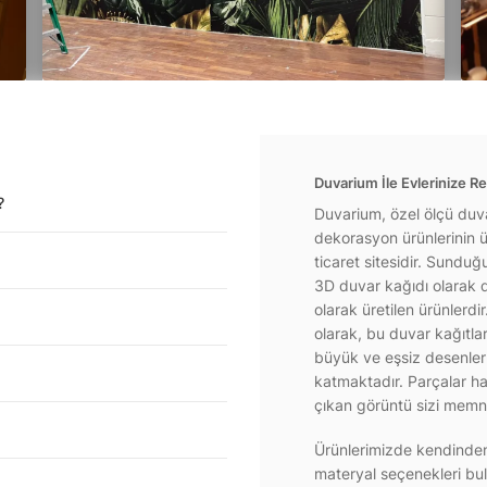
Duvarium İle Evlerinize Re
?
Duvarium, özel ölçü duva
dekorasyon ürünlerinin ür
ticaret sitesidir. Sundu
3D duvar kağıdı olarak d
olarak üretilen ürünlerdi
olarak, bu duvar kağıtla
büyük ve eşsiz desenlerl
katmaktadır. Parçalar hal
çıkan görüntü sizi memnu
Ürünlerimizde kendinden 
materyal seçenekleri bul