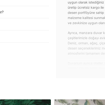
uygun olarak istediğiniz
üretip ücretsiz kargo ile
iz?
desen portföyüne sahip 
malzeme kalitesi sunmakt
ve zevkinize uygun olanı 
Ayrıca, manzara duvar ka
çeşitlerimizle doğayı ev
Deniz, orman, ağaç, çiçe
desen seçeneklerimiz m
atmosferini tamamen değiş
Duvarium ayrıca oteller, 
alanlar için de proje du
özelliklere sahip, kolay
dayanıklı proje duvar ka
iletişime geçebilirsiniz.
Duvar kağıdı ve duvar po
yapışkanlı folyolarımız 
folyolar sayesinde masa