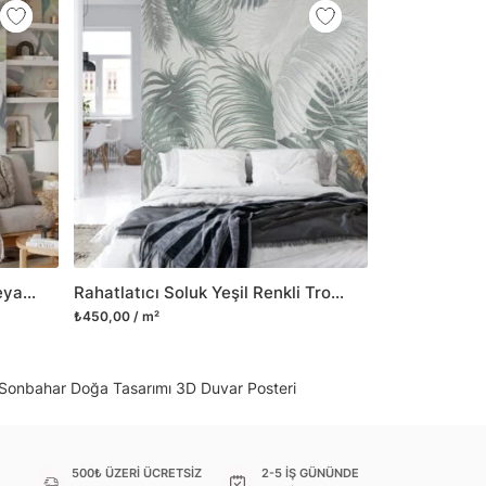
 gibi yeni bir görünüm kazandırabilirsiniz.
il her türlü yüzeye yapışabilen ve suya
o modellerimizi ilgili kategoride
ünlerle sınırlı kalmayıp aynı zamanda
i duvar dekorasyon ürünlerinin de üretimini
 Duvar tasarımının önemini biliyor ve evin en
 olduğunu kabul ediyoruz. Bu nedenle ürün
şletiyor ve trendlere ayak uydurmanın yanı
şumunda da öncü rol üstleniyoruz.
Sulu Boya Renkli Yapraklar, Beyaz Zeminli Duvar Kağıdı, Modern ve Rahatlatıcı 3D Duvar Kağıdı
Rahatlatıcı Soluk Yeşil Renkli Tropikal Yapraklar, Açık Yeşil Arka Planlı Modern Duvar Posteri
sorununuz olursa bizimle iletişime
₺450,00 / m²
 Sonbahar Doğa Tasarımı 3D Duvar Posteri
500₺ ÜZERİ ÜCRETSİZ
2-5 İŞ GÜNÜNDE