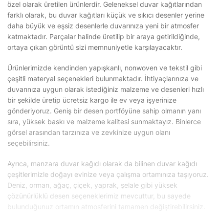
özel olarak üretilen ürünlerdir. Geleneksel duvar kağıtlarından
farklı olarak, bu duvar kağıtları küçük ve sıkıcı desenler yerine
daha büyük ve eşsiz desenlerle duvarınıza yeni bir atmosfer
katmaktadır. Parçalar halinde üretilip bir araya getirildiğinde,
ortaya çıkan görüntü sizi memnuniyetle karşılayacaktır.
Ürünlerimizde kendinden yapışkanlı, nonwoven ve tekstil gibi
çeşitli materyal seçenekleri bulunmaktadır. İhtiyaçlarınıza ve
duvarınıza uygun olarak istediğiniz malzeme ve desenleri hızlı
bir şekilde üretip ücretsiz kargo ile ev veya işyerinize
gönderiyoruz. Geniş bir desen portföyüne sahip olmanın yanı
sıra, yüksek baskı ve malzeme kalitesi sunmaktayız. Binlerce
görsel arasından tarzınıza ve zevkinize uygun olanı
seçebilirsiniz.
Ayrıca, manzara duvar kağıdı olarak da bilinen duvar kağıdı
çeşitlerimizle doğayı evinize veya çalışma ortamınıza taşıyoruz.
Deniz, orman, ağaç, çiçek, yaprak, şelale gibi yüksek
çözünürlüklü desen seçeneklerimiz mevcuttur, bu sayede
bulunduğunuz ortamın atmosferini tamamen değiştirebilirsiniz.