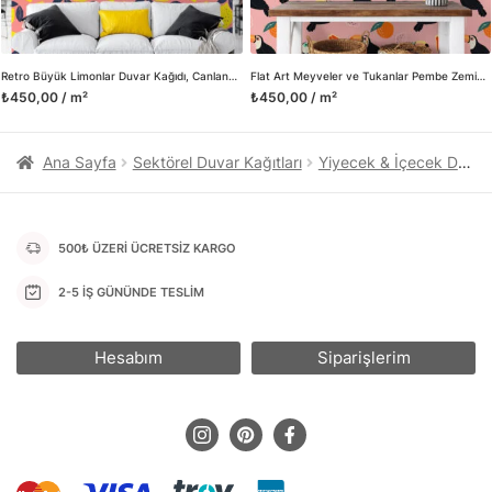
da öncü rol üstleniyoruz.
Herhangi bir soru ya da sorununuz olursa bizimle iletişime
geçebilirsiniz.
Retro Büyük Limonlar Duvar Kağıdı, Canlandırıcı Limon Desenli 3D Duvar Posteri
Flat Art Meyveler ve Tukanlar Pembe Zemin Duvar Kağıdı, Canlı Pembe Çocuk Odası Duvar Posteri
₺450,00 / m²
₺450,00 / m²
Ana Sayfa
Sektörel Duvar Kağıtları
Yiyecek & İçecek Duvar Kağıtları
500₺ ÜZERİ ÜCRETSİZ KARGO
2-5 İŞ GÜNÜNDE TESLİM
Hesabım
Siparişlerim