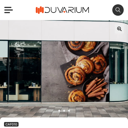
🔍
CAF010