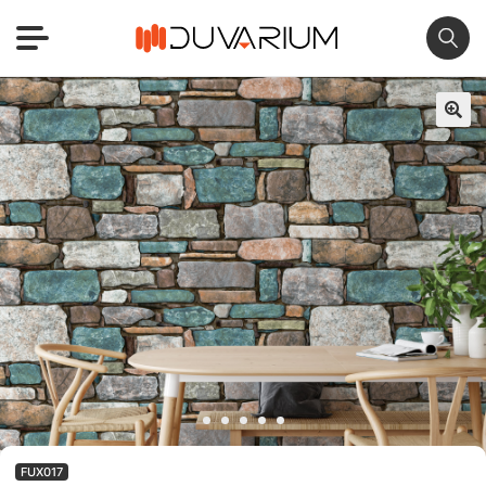
🔍
FUX017