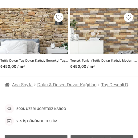
kanvas tablo gibi çeşitli duvar dekorasyon ürünlerinin de
üretimini ve satışını yapmaktadır. Duvar tasarımının önemini
biliyor ve evin en kritik dekorasyon alanı olduğunu kabul
ediyoruz. Bu nedenle ürün yelpazemizi sürekli genişletiyor ve
trendlere ayak uydurmanın yanı sıra yeni trendlerin oluşumunda
da öncü rol üstleniyoruz.
Herhangi bir soru ya da sorununuz olursa bizimle iletişime
geçebilirsiniz.
Tuğla Duvar Taş Duvar Kağıdı, Gerçekçi Taş Desenli Duvar Posteri
Toprak Tonları Tuğla Duvar Kağıdı, Modern Yığılmış Taş Desenli Duvar Posteri
₺450,00 / m²
₺450,00 / m²
Ana Sayfa
Doku & Desen Duvar Kağıtları
Taş Desenli Duvar Kağıtları
500₺ ÜZERİ ÜCRETSİZ KARGO
2-5 İŞ GÜNÜNDE TESLİM