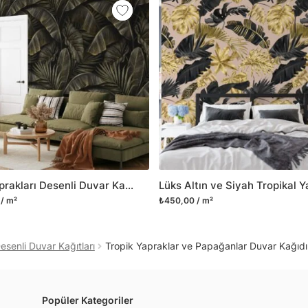
mobilyalarınıza ilk günkü
Yüzeyi düz olan cam dah
dayanıklı yapışkanlı foly
bulabilirsiniz.
Duvarium, yalnızca bu ür
kanvas tablo gibi çeşitl
ve satışını yapmaktadır.
kritik dekorasyon alanı
yelpazemizi sürekli geni
sıra yeni trendlerin olu
Muz Yaprakları Desenli Duvar Kağıdı, Vintage Tropikal 3D Duvar Posteri
Herhangi bir soru ya da 
/ m²
₺450,00 / m²
geçebilirsiniz.
senli Duvar Kağıtları
Tropik Yapraklar ve Papağanlar Duvar Kağıdı
Popüler Kategoriler