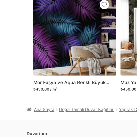
Mor Fuşya ve Aqua Renkli Büyük Tropikal Yapraklar, Canlı Alan İçin Koyu Çiçekli 3D Duvar Kağıdı
₺450,00 / m²
₺450,00 
Ana Sayfa
Doğa Temalı Duvar Kağıtları
Yaprak De
Duvarium