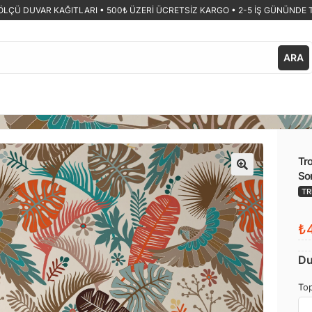
ÖLÇÜ DUVAR KAĞITLARI •
500₺ ÜZERİ ÜCRETSİZ KARGO • 2-5 İŞ GÜNÜNDE 
ARA
Tro
Son
🔍
TR
₺4
Du
Top