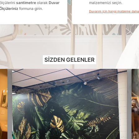
ölçülerini
santimetre
olarak
Duvar
malzemenizi seçin.
Ölçüleriniz
formuna girin.
Duvarım için hangi malzeme dah
SIZDEN GELENLER