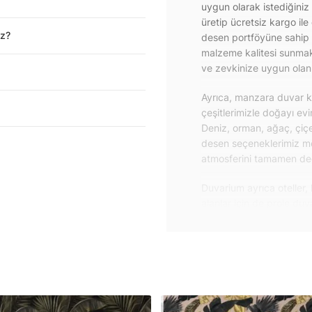
uygun olarak istediğiniz
üretip ücretsiz kargo ile
iz?
desen portföyüne sahip 
malzeme kalitesi sunmakt
ve zevkinize uygun olanı 
Ayrıca, manzara duvar ka
çeşitlerimizle doğayı ev
Deniz, orman, ağaç, çiçe
desen seçeneklerimiz m
atmosferini tamamen değiş
Duvarium ayrıca oteller, 
alanlar için de proje du
özelliklere sahip, kolay
dayanıklı proje duvar ka
iletişime geçebilirsiniz.
Duvar kağıdı ve duvar po
yapışkanlı folyolarımız 
folyolar sayesinde masa