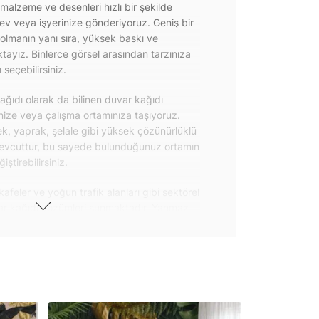
 malzeme ve desenleri hızlı bir şekilde
 ev veya işyerinize gönderiyoruz. Geniş bir
olmanın yanı sıra, yüksek baskı ve
ayız. Binlerce görsel arasından tarzınıza
seçebilirsiniz.
ğıdı olarak da bilinen duvar kağıdı
inize veya çalışma ortamınıza taşıyoruz.
k, yaprak, şelale gibi yüksek çözünürlüklü
evcuttur, bu sayede bulunduğunuz ortamın
tirebilirsiniz.
kafeler ve yoğun trafik alanları gibi sektörel
var kağıdı çözümleri sunmaktadır. Yanmaz
 uygulanabilen ve kolayca sökülebilen
ğıdı seçeneklerimiz hakkında bizimle
steri ürünlerimizin yanı sıra kendinden
da geniş kullanım amacına sahiptir. Bu
, çekmece, dolap kapakları gibi