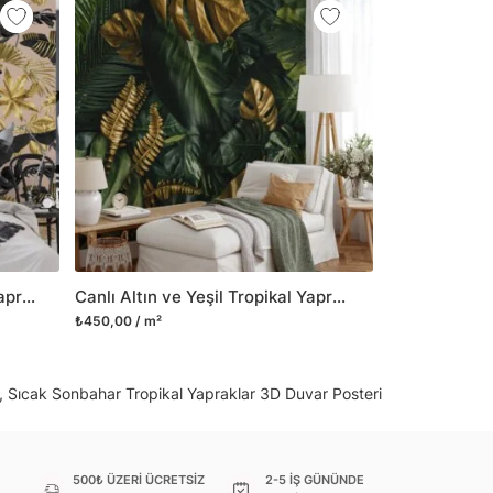
 gibi yeni bir görünüm kazandırabilirsiniz.
il her türlü yüzeye yapışabilen ve suya
o modellerimizi ilgili kategoride
ünlerle sınırlı kalmayıp aynı zamanda
i duvar dekorasyon ürünlerinin de üretimini
 Duvar tasarımının önemini biliyor ve evin en
 olduğunu kabul ediyoruz. Bu nedenle ürün
şletiyor ve trendlere ayak uydurmanın yanı
şumunda da öncü rol üstleniyoruz.
Lüks Altın ve Siyah Tropikal Yapraklar, Şeftali Pembesi Zemin Üzerine Modern 3D Duvar Kağıdı
Canlı Altın ve Yeşil Tropikal Yapraklar, Orman Arka Planlı Duvar Kağıdı, Yemyeşil 3D Duvar Kağıdı
sorununuz olursa bizimle iletişime
₺450,00 / m²
, Sıcak Sonbahar Tropikal Yapraklar 3D Duvar Posteri
500₺ ÜZERİ ÜCRETSİZ
2-5 İŞ GÜNÜNDE