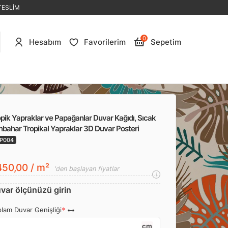
TESLİM
0
Hesabım
Favorilerim
Sepetim
pik Yapraklar ve Papağanlar Duvar Kağıdı, Sıcak
bahar Tropikal Yapraklar 3D Duvar Posteri
P004
50,00 / m²
'den başlayan fiyatlar
var ölçünüzü girin
lam Duvar Genişliği
cm