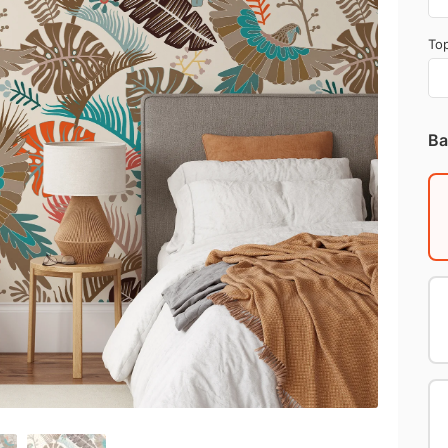
Top
Ba