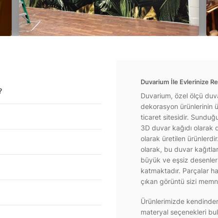
Duvarium İle Evlerinize Re
?
Duvarium, özel ölçü duva
dekorasyon ürünlerinin ür
ticaret sitesidir. Sundu
3D duvar kağıdı olarak d
olarak üretilen ürünlerdi
olarak, bu duvar kağıtla
büyük ve eşsiz desenlerl
katmaktadır. Parçalar hal
çıkan görüntü sizi memnu
Ürünlerimizde kendinden 
materyal seçenekleri bul