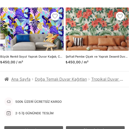
kanvas tablo gibi çeşitli duvar dekorasyon ürünlerinin de
üretimini ve satışını yapmaktadır. Duvar tasarımının önemini
biliyor ve evin en kritik dekorasyon alanı olduğunu kabul
ediyoruz. Bu nedenle ürün yelpazemizi sürekli genişletiyor ve
trendlere ayak uydurmanın yanı sıra yeni trendlerin oluşumunda
da öncü rol üstleniyoruz.
Herhangi bir soru ya da sorununuz olursa bizimle iletişime
geçebilirsiniz.
Büyük Renkli Soyut Yaprak Duvar Kağıdı, Canlı Tropikal 3D Duvar Kağıdı
Şeftali Pembe Çiçek ve Yaprak Desenli Duvar Kağıdı Tasarımı, Yemyeşil Tropik Duvar Posteri
₺450,00 / m²
₺450,00 / m²
Ana Sayfa
Doğa Temalı Duvar Kağıtları
Tropikal Duvar Kağıtları
500₺ ÜZERİ ÜCRETSİZ KARGO
2-5 İŞ GÜNÜNDE TESLİM