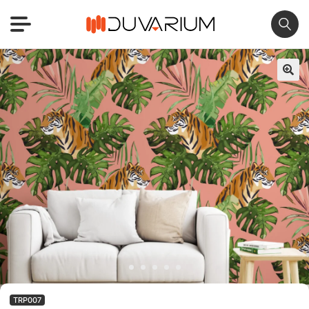
🔍
TRP007