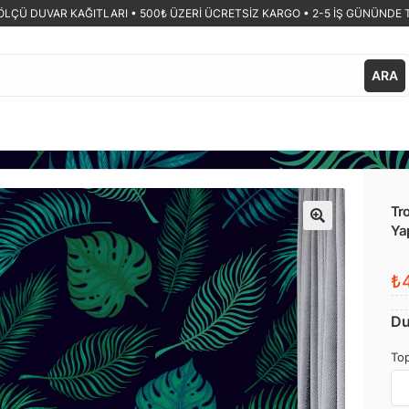
ÖLÇÜ DUVAR KAĞITLARI •
500₺ ÜZERİ ÜCRETSİZ KARGO • 2-5 İŞ GÜNÜNDE 
ARA
Tro
Ya
🔍
₺4
Du
Top