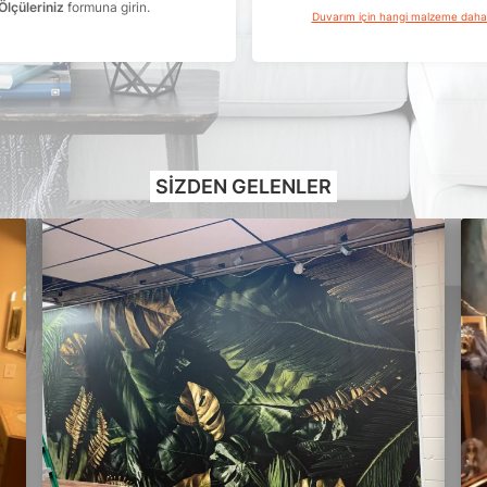
Ölçüleriniz
formuna girin.
Duvarım için hangi malzeme dah
SIZDEN GELENLER