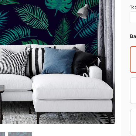
Top
Ba