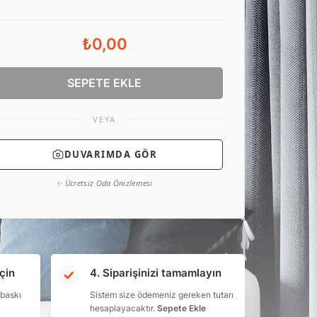
₺0,00
SEPETE EKLE
VEYA
DUVARIMDA GÖR
✨ Ücretsiz Oda Önizlemesi
çin
4. Siparişinizi tamamlayın
 baskı
Sistem size ödemeniz gereken tutarı
hesaplayacaktır.
Sepete Ekle