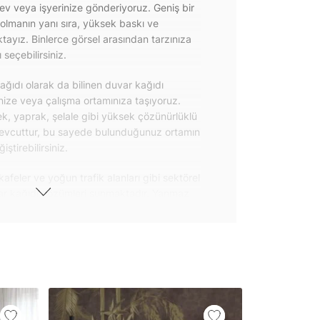
 ev veya işyerinize gönderiyoruz. Geniş bir
olmanın yanı sıra, yüksek baskı ve
ayız. Binlerce görsel arasından tarzınıza
seçebilirsiniz.
ğıdı olarak da bilinen duvar kağıdı
inize veya çalışma ortamınıza taşıyoruz.
k, yaprak, şelale gibi yüksek çözünürlüklü
evcuttur, bu sayede bulunduğunuz ortamın
tirebilirsiniz.
kafeler ve yoğun trafik alanları gibi sektörel
var kağıdı çözümleri sunmaktadır. Yanmaz
 uygulanabilen ve kolayca sökülebilen
ğıdı seçeneklerimiz hakkında bizimle
steri ürünlerimizin yanı sıra kendinden
da geniş kullanım amacına sahiptir. Bu
, çekmece, dolap kapakları gibi
 gibi yeni bir görünüm kazandırabilirsiniz.