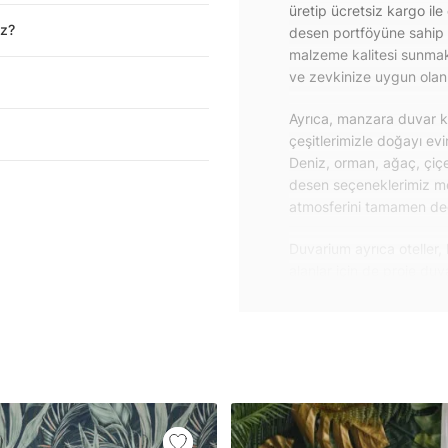
üretip ücretsiz kargo ile
iz?
desen portföyüne sahip 
malzeme kalitesi sunmakt
ve zevkinize uygun olanı 
Ayrıca, manzara duvar ka
çeşitlerimizle doğayı ev
Deniz, orman, ağaç, çiçe
desen seçeneklerimiz m
atmosferini tamamen değiş
Duvarium ayrıca oteller, 
alanlar için de proje du
özelliklere sahip, kolay
dayanıklı proje duvar ka
iletişime geçebilirsiniz.
Duvar kağıdı ve duvar po
yapışkanlı folyolarımız 
folyolar sayesinde masa
mobilyalarınıza ilk günkü