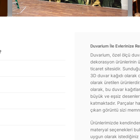
Duvarium İle Evlerinize Re
?
Duvarium, özel ölçü duva
dekorasyon ürünlerinin ür
ticaret sitesidir. Sundu
3D duvar kağıdı olarak d
olarak üretilen ürünlerdi
olarak, bu duvar kağıtla
büyük ve eşsiz desenlerl
katmaktadır. Parçalar hal
çıkan görüntü sizi memnu
Ürünlerimizde kendinden 
materyal seçenekleri bul
uygun olarak istediğiniz