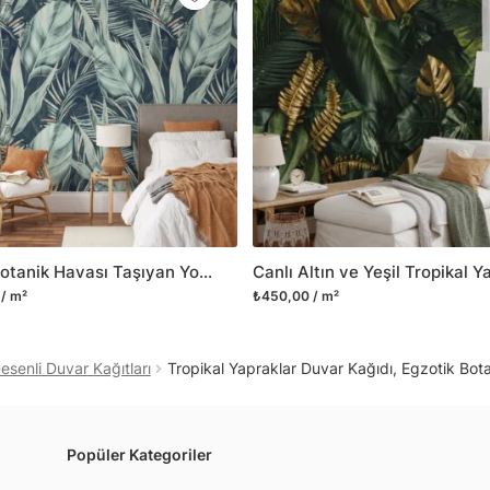
Yüzeyi düz olan cam dah
dayanıklı yapışkanlı foly
bulabilirsiniz.
Duvarium, yalnızca bu ür
kanvas tablo gibi çeşitl
ve satışını yapmaktadır.
kritik dekorasyon alanı
yelpazemizi sürekli geni
sıra yeni trendlerin olu
Retro Botanik Havası Taşıyan Yoğun Tropikal Yeşil Yaprak Desenli Duvar Kağıdı, Doğaseverler İçin 3D Duvar Kağıdı
Herhangi bir soru ya da 
/ m²
₺450,00 / m²
geçebilirsiniz.
senli Duvar Kağıtları
Tropikal Yapraklar Duvar Kağıdı, Egzotik Bot
Popüler Kategoriler