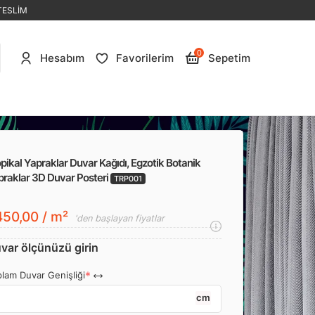
TESLİM
0
Hesabım
Favorilerim
Sepetim
pikal Yapraklar Duvar Kağıdı, Egzotik Botanik
praklar 3D Duvar Posteri
TRP001
50,00 / m²
'den başlayan fiyatlar
var ölçünüzü girin
lam Duvar Genişliği
cm