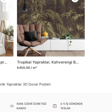
il her türlü yüzeye yapışabilen ve suya
o modellerimizi ilgili kategoride
ünlerle sınırlı kalmayıp aynı zamanda
i duvar dekorasyon ürünlerinin de üretimini
 Duvar tasarımının önemini biliyor ve evin en
 olduğunu kabul ediyoruz. Bu nedenle ürün
şletiyor ve trendlere ayak uydurmanın yanı
şumunda da öncü rol üstleniyoruz.
Canlı Altın ve Yeşil Tropikal Yapraklar, Orman Arka Planlı Duvar Kağıdı, Yemyeşil 3D Duvar Kağıdı
Tropikal Yapraklar, Kahverengi Beton Arka Planlı Duvar Kağıdı, Şık Görünüm İçin 3D Duvar Kağıdı
sorununuz olursa bizimle iletişime
₺450,00 / m²
anik Yapraklar 3D Duvar Posteri
500₺ ÜZERİ ÜCRETSİZ
2-5 İŞ GÜNÜNDE
KARGO
TESLİM