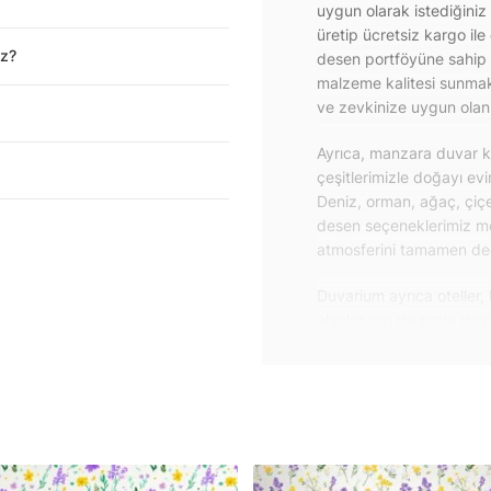
uygun olarak istediğiniz
üretip ücretsiz kargo ile
iz?
desen portföyüne sahip 
malzeme kalitesi sunmakt
ve zevkinize uygun olanı 
Ayrıca, manzara duvar ka
çeşitlerimizle doğayı ev
Deniz, orman, ağaç, çiçe
desen seçeneklerimiz m
atmosferini tamamen değiş
Duvarium ayrıca oteller, 
alanlar için de proje du
özelliklere sahip, kolay
dayanıklı proje duvar ka
iletişime geçebilirsiniz.
Duvar kağıdı ve duvar po
yapışkanlı folyolarımız 
folyolar sayesinde masa