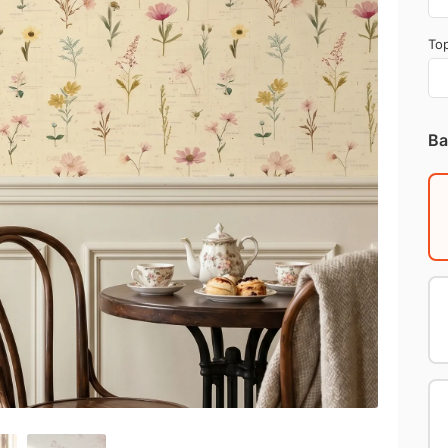
Top
Ba