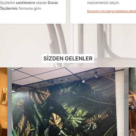
ölçülerini
santimetre
olarak
Duvar
malzemenizi seçin.
Ölçüleriniz
formuna girin.
Duvarım için hangi malzeme dah
SIZDEN GELENLER