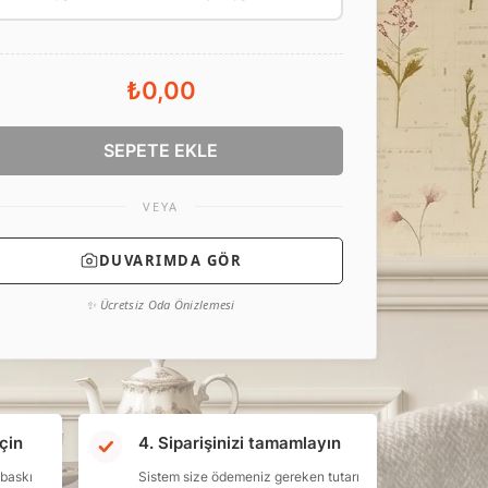
₺0,00
SEPETE EKLE
VEYA
DUVARIMDA GÖR
✨ Ücretsiz Oda Önizlemesi
çin
4. Siparişinizi tamamlayın
 baskı
Sistem size ödemeniz gereken tutarı