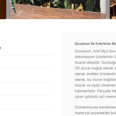
Duvarium İle Evlerinize Re
?
Duvarium, özel ölçü duva
dekorasyon ürünlerinin ür
ticaret sitesidir. Sundu
3D duvar kağıdı olarak d
olarak üretilen ürünlerdi
olarak, bu duvar kağıtla
büyük ve eşsiz desenlerl
katmaktadır. Parçalar hal
çıkan görüntü sizi memnu
Ürünlerimizde kendinden 
materyal seçenekleri bul