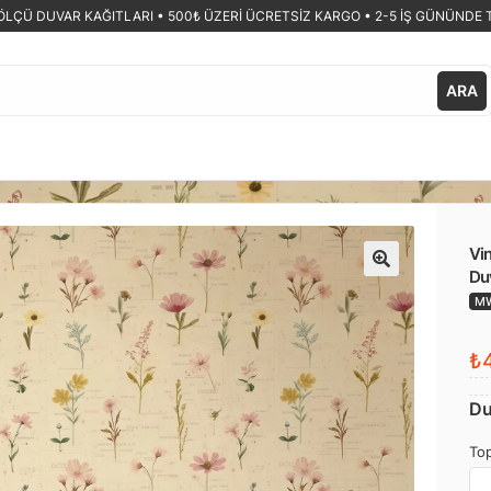
ÖLÇÜ DUVAR KAĞITLARI •
500₺ ÜZERİ ÜCRETSİZ KARGO • 2-5 İŞ GÜNÜNDE 
ARA
Vin
Duv
🔍
M
₺4
Du
Top