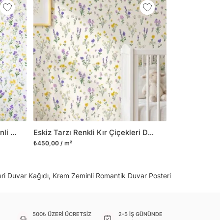
 gibi yeni bir görünüm kazandırabilirsiniz.
il her türlü yüzeye yapışabilen ve suya
o modellerimizi ilgili kategoride
ünlerle sınırlı kalmayıp aynı zamanda
i duvar dekorasyon ürünlerinin de üretimini
 Duvar tasarımının önemini biliyor ve evin en
 olduğunu kabul ediyoruz. Bu nedenle ürün
şletiyor ve trendlere ayak uydurmanın yanı
şumunda da öncü rol üstleniyoruz.
Mor ve Sarı Kır Çiçekleri Desenli Duvar Kağıdı, Çocuk Odası İçin Sevimli Botanik Duvar Posteri
Eskiz Tarzı Renkli Kır Çiçekleri Duvar Kağıdı, Papatya ve Lavanta Desenli Botanik Duvar Posteri
sorununuz olursa bizimle iletişime
₺450,00 / m²
eri Duvar Kağıdı, Krem Zeminli Romantik Duvar Posteri
500₺ ÜZERİ ÜCRETSİZ
2-5 İŞ GÜNÜNDE