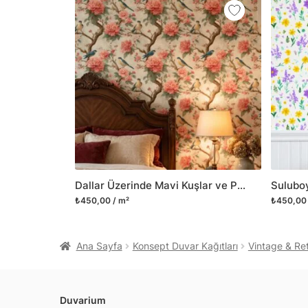
Dallar Üzerinde Mavi Kuşlar ve Pembe Şakayık Çiçekleri Duvar Kağıdı, Vintage Sanatsal Duvar Posteri
₺450,00 / m²
₺450,00 
Ana Sayfa
Konsept Duvar Kağıtları
Vintage & Ret
Duvarium