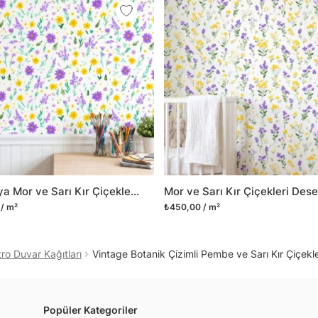
mobilyalarınıza ilk günkü
Yüzeyi düz olan cam dah
dayanıklı yapışkanlı foly
bulabilirsiniz.
Duvarium, yalnızca bu ür
kanvas tablo gibi çeşitl
ve satışını yapmaktadır.
kritik dekorasyon alanı
yelpazemizi sürekli geni
sıra yeni trendlerin olu
Suluboya Mor ve Sarı Kır Çiçekleri Desenli Duvar Kağıdı, Çocuk Odası İçin Neşeli Botanik Duvar Posteri
Herhangi bir soru ya da 
/ m²
₺450,00 / m²
geçebilirsiniz.
ro Duvar Kağıtları
Vintage Botanik Çizimli Pembe ve Sarı Kır Çiçekl
Popüler Kategoriler