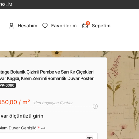
TESLİM
0
Hesabım
Favorilerim
Sepetim
tage Botanik Çizimli Pembe ve Sarı Kır Çiçekleri
ar Kağıdı, Krem Zeminli Romantik Duvar Posteri
WP-0080
50,00 / m²
'den başlayan fiyatlar
var ölçünüzü girin
lam Duvar Genişliği
cm