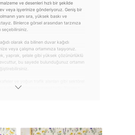
 malzeme ve desenleri hızlı bir şekilde
 ev veya işyerinize gönderiyoruz. Geniş bir
olmanın yanı sıra, yüksek baskı ve
ayız. Binlerce görsel arasından tarzınıza
seçebilirsiniz.
ğıdı olarak da bilinen duvar kağıdı
inize veya çalışma ortamınıza taşıyoruz.
k, yaprak, şelale gibi yüksek çözünürlüklü
evcuttur, bu sayede bulunduğunuz ortamın
tirebilirsiniz.
kafeler ve yoğun trafik alanları gibi sektörel
var kağıdı çözümleri sunmaktadır. Yanmaz
 uygulanabilen ve kolayca sökülebilen
ğıdı seçeneklerimiz hakkında bizimle
steri ürünlerimizin yanı sıra kendinden
da geniş kullanım amacına sahiptir. Bu
, çekmece, dolap kapakları gibi