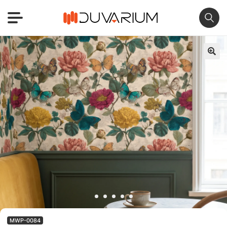
🔍
MWP-0084