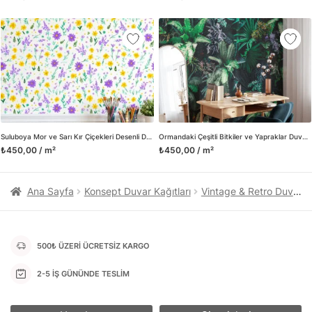
kanvas tablo gibi çeşitli duvar dekorasyon ürünlerinin de
üretimini ve satışını yapmaktadır. Duvar tasarımının önemini
biliyor ve evin en kritik dekorasyon alanı olduğunu kabul
ediyoruz. Bu nedenle ürün yelpazemizi sürekli genişletiyor ve
trendlere ayak uydurmanın yanı sıra yeni trendlerin oluşumunda
da öncü rol üstleniyoruz.
Herhangi bir soru ya da sorununuz olursa bizimle iletişime
geçebilirsiniz.
Suluboya Mor ve Sarı Kır Çiçekleri Desenli Duvar Kağıdı, Çocuk Odası İçin Neşeli Botanik Duvar Posteri
Ormandaki Çeşitli Bitkiler ve Yapraklar Duvar Kağıdı, Yeşil Botanik Duvar Posteri
₺450,00 / m²
₺450,00 / m²
Ana Sayfa
Konsept Duvar Kağıtları
Vintage & Retro Duvar Kağıtları
500₺ ÜZERİ ÜCRETSİZ KARGO
2-5 İŞ GÜNÜNDE TESLİM