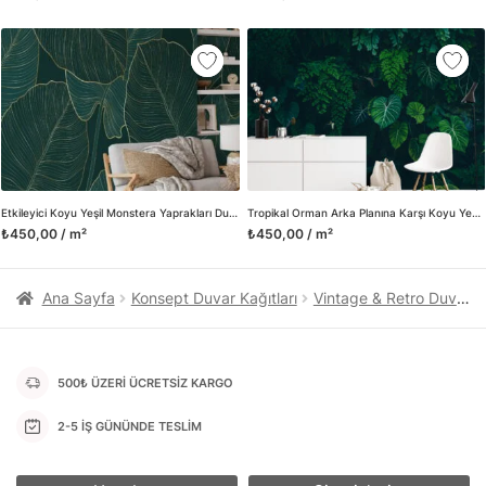
kanvas tablo gibi çeşitli duvar dekorasyon ürünlerinin de
üretimini ve satışını yapmaktadır. Duvar tasarımının önemini
biliyor ve evin en kritik dekorasyon alanı olduğunu kabul
ediyoruz. Bu nedenle ürün yelpazemizi sürekli genişletiyor ve
trendlere ayak uydurmanın yanı sıra yeni trendlerin oluşumunda
da öncü rol üstleniyoruz.
Herhangi bir soru ya da sorununuz olursa bizimle iletişime
geçebilirsiniz.
Etkileyici Koyu Yeşil Monstera Yaprakları Duvar Kağıdı, Altın Line Art 3D Duvar Kağıdı
Tropikal Orman Arka Planına Karşı Koyu Yeşil Monstera Yaprakları, Doğa Temalı Duvar Posteri, 3D Duvar Kağıdı
₺450,00 / m²
₺450,00 / m²
Ana Sayfa
Konsept Duvar Kağıtları
Vintage & Retro Duvar Kağıtları
500₺ ÜZERİ ÜCRETSİZ KARGO
2-5 İŞ GÜNÜNDE TESLİM