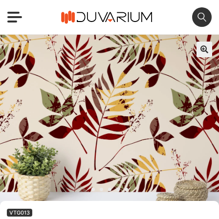
🔍
VTG013