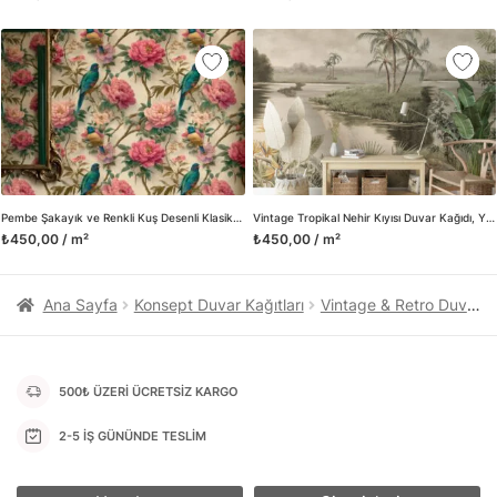
kanvas tablo gibi çeşitli duvar dekorasyon ürünlerinin de
üretimini ve satışını yapmaktadır. Duvar tasarımının önemini
biliyor ve evin en kritik dekorasyon alanı olduğunu kabul
ediyoruz. Bu nedenle ürün yelpazemizi sürekli genişletiyor ve
trendlere ayak uydurmanın yanı sıra yeni trendlerin oluşumunda
da öncü rol üstleniyoruz.
Herhangi bir soru ya da sorununuz olursa bizimle iletişime
geçebilirsiniz.
Pembe Şakayık ve Renkli Kuş Desenli Klasik Duvar Kağıdı, Vintage Botanik Sanatsal Duvar Posteri
Vintage Tropikal Nehir Kıyısı Duvar Kağıdı, Yumuşak Tropikal Nehir İllüstrasyonu Duvar Posteri
₺450,00 / m²
₺450,00 / m²
Ana Sayfa
Konsept Duvar Kağıtları
Vintage & Retro Duvar Kağıtları
500₺ ÜZERİ ÜCRETSİZ KARGO
2-5 İŞ GÜNÜNDE TESLİM