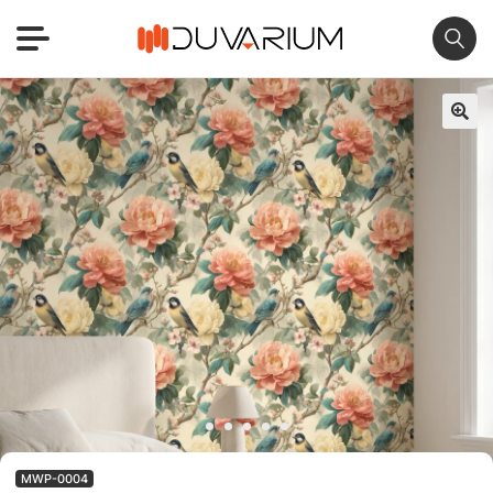
🔍
MWP-0004