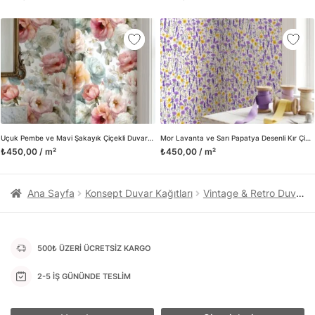
kanvas tablo gibi çeşitli duvar dekorasyon ürünlerinin de
üretimini ve satışını yapmaktadır. Duvar tasarımının önemini
biliyor ve evin en kritik dekorasyon alanı olduğunu kabul
ediyoruz. Bu nedenle ürün yelpazemizi sürekli genişletiyor ve
trendlere ayak uydurmanın yanı sıra yeni trendlerin oluşumunda
da öncü rol üstleniyoruz.
Herhangi bir soru ya da sorununuz olursa bizimle iletişime
geçebilirsiniz.
Uçuk Pembe ve Mavi Şakayık Çiçekli Duvar Kağıdı, Romantik Suluboya Desenli Vintage Duvar Posteri
Mor Lavanta ve Sarı Papatya Desenli Kır Çiçekleri Duvar Kağıdı, Canlı Renkli Botanik Duvar Posteri
₺450,00 / m²
₺450,00 / m²
Ana Sayfa
Konsept Duvar Kağıtları
Vintage & Retro Duvar Kağıtları
500₺ ÜZERİ ÜCRETSİZ KARGO
2-5 İŞ GÜNÜNDE TESLİM