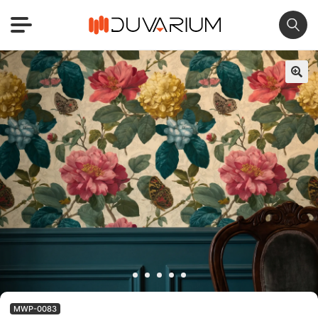
🔍
MWP-0083