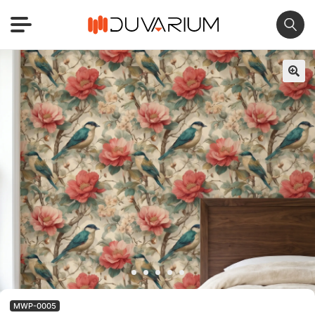
🔍
MWP-0005