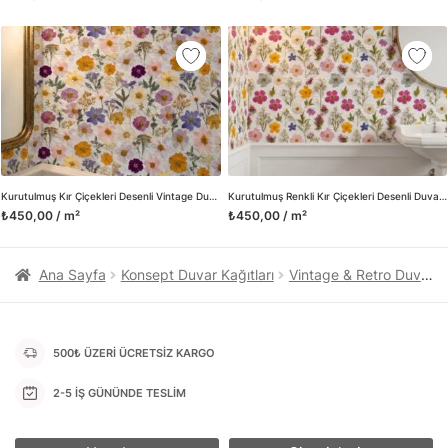
kanvas tablo gibi çeşitli duvar dekorasyon ürünlerinin de
üretimini ve satışını yapmaktadır. Duvar tasarımının önemini
biliyor ve evin en kritik dekorasyon alanı olduğunu kabul
ediyoruz. Bu nedenle ürün yelpazemizi sürekli genişletiyor ve
trendlere ayak uydurmanın yanı sıra yeni trendlerin oluşumunda
da öncü rol üstleniyoruz.
Herhangi bir soru ya da sorununuz olursa bizimle iletişime
geçebilirsiniz.
Kurutulmuş Kır Çiçekleri Desenli Vintage Duvar Kağıdı, Romantik Botanik Duvar Posteri
Kurutulmuş Renkli Kır Çiçekleri Desenli Duvar Kağıdı, Vintage Botanik Duvar Posteri
₺450,00 / m²
₺450,00 / m²
Ana Sayfa
Konsept Duvar Kağıtları
Vintage & Retro Duvar Kağıtları
500₺ ÜZERİ ÜCRETSİZ KARGO
2-5 İŞ GÜNÜNDE TESLİM