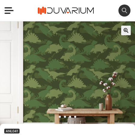
🔍
ANL041