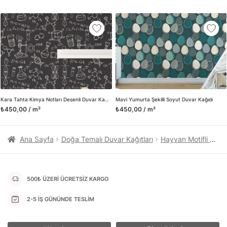
kanvas tablo gibi çeşitli duvar dekorasyon ürünlerinin de
üretimini ve satışını yapmaktadır. Duvar tasarımının önemini
biliyor ve evin en kritik dekorasyon alanı olduğunu kabul
ediyoruz. Bu nedenle ürün yelpazemizi sürekli genişletiyor ve
trendlere ayak uydurmanın yanı sıra yeni trendlerin oluşumunda
da öncü rol üstleniyoruz.
Herhangi bir soru ya da sorununuz olursa bizimle iletişime
geçebilirsiniz.
Kara Tahta Kimya Notları Desenli Duvar Kağıdı
Mavi Yumurta Şekilli Soyut Duvar Kağıdı
₺450,00 / m²
₺450,00 / m²
Ana Sayfa
Doğa Temalı Duvar Kağıtları
Hayvan Motifli Duvar Kağıtları
500₺ ÜZERİ ÜCRETSİZ KARGO
2-5 İŞ GÜNÜNDE TESLİM