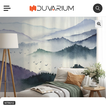
🔍
NTR012