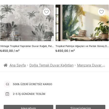
kanvas tablo gibi çeşitli duvar dekorasyon ürünlerinin de
üretimini ve satışını yapmaktadır. Duvar tasarımının önemini
biliyor ve evin en kritik dekorasyon alanı olduğunu kabul
ediyoruz. Bu nedenle ürün yelpazemizi sürekli genişletiyor ve
trendlere ayak uydurmanın yanı sıra yeni trendlerin oluşumunda
da öncü rol üstleniyoruz.
Herhangi bir soru ya da sorununuz olursa bizimle iletişime
geçebilirsiniz.
Vintage Tropikal Yapraklar Duvar Kağıdı, Palmiye Ağaçları ve Botanik Desenli 3D Duvar Kağıdı
Tropikal Palmiye Ağaçları ve Parlak Güneş Duvar Kağıdı
₺450,00 / m²
₺450,00 / m²
Ana Sayfa
Doğa Temalı Duvar Kağıtları
Manzara Duvar Kağıtları
500₺ ÜZERİ ÜCRETSİZ KARGO
2-5 İŞ GÜNÜNDE TESLİM
Hesabım
Siparişlerim