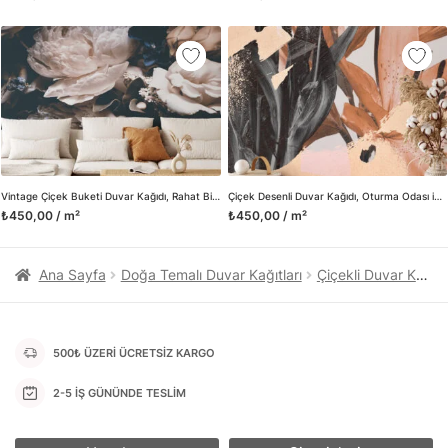
kanvas tablo gibi çeşitli duvar dekorasyon ürünlerinin de
üretimini ve satışını yapmaktadır. Duvar tasarımının önemini
biliyor ve evin en kritik dekorasyon alanı olduğunu kabul
ediyoruz. Bu nedenle ürün yelpazemizi sürekli genişletiyor ve
trendlere ayak uydurmanın yanı sıra yeni trendlerin oluşumunda
da öncü rol üstleniyoruz.
Herhangi bir soru ya da sorununuz olursa bizimle iletişime
geçebilirsiniz.
Vintage Çiçek Buketi Duvar Kağıdı, Rahat Bir Kır Evi Görünümü için Nostaljik Duvar Posteri
Çiçek Desenli Duvar Kağıdı, Oturma Odası için Zarif ve Yumuşak Tonlar, Duvar Posteri
₺450,00 / m²
₺450,00 / m²
Ana Sayfa
Doğa Temalı Duvar Kağıtları
Çiçekli Duvar Kağıtları
500₺ ÜZERİ ÜCRETSİZ KARGO
2-5 İŞ GÜNÜNDE TESLİM