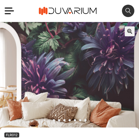
🔍
FLR012