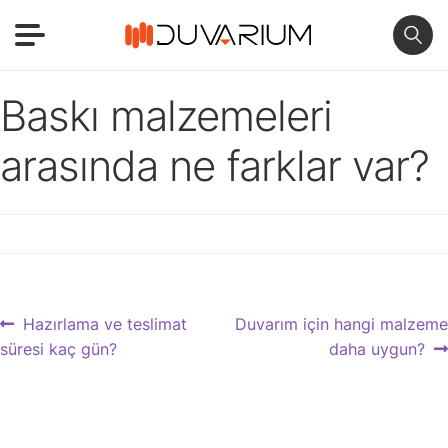
Baskı malzemeleri
arasında ne farklar var?
Yazı
Previous
Next
Hazırlama ve teslimat
Duvarım için hangi malzeme
post:
post:
süresi kaç gün?
daha uygun?
gezinmesi