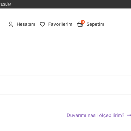
TESLİM
0
Hesabım
Favorilerim
Sepetim
Next
Duvarımı nasıl ölçebilirim?
post: