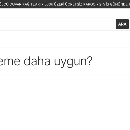
ÖLÇÜ DUVAR KAĞITLARI •
500₺ ÜZERİ ÜCRETSİZ KARGO • 2-5 İŞ GÜNÜNDE 
ARA
zeme daha uygun?