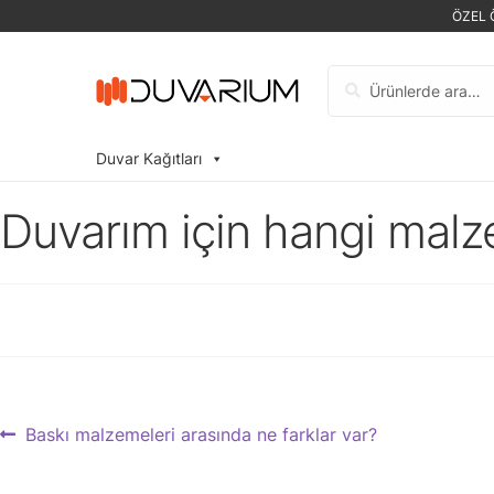
ÖZEL 
Ara:
Duvar Kağıtları
Duvarım için hangi mal
Yazı
Previous
Baskı malzemeleri arasında ne farklar var?
post:
gezinmesi