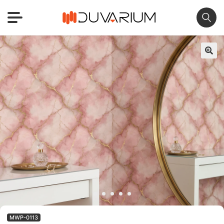
🔍
MWP-0113