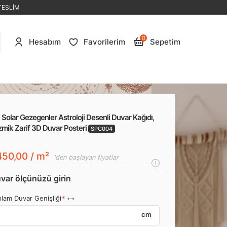
TESLİM
0
Hesabım
Favorilerim
Sepetim
 Solar Gezegenler Astroloji Desenli Duvar Kağıdı,
zmik Zarif 3D Duvar Posteri
SPC004
50,00 / m²
'den başlayan fiyatlar
var ölçünüzü girin
lam Duvar Genişliği
cm