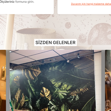
Ölçüleriniz
formuna girin.
Duvarım için hangi malzeme dah
SIZDEN GELENLER