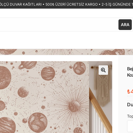
ÖLÇÜ DUVAR KAĞITLARI •
500₺ ÜZERİ ÜCRETSİZ KARGO • 2-5 İŞ GÜNÜNDE 
ARA
Bej
Ko
🔍
₺4
Du
Top