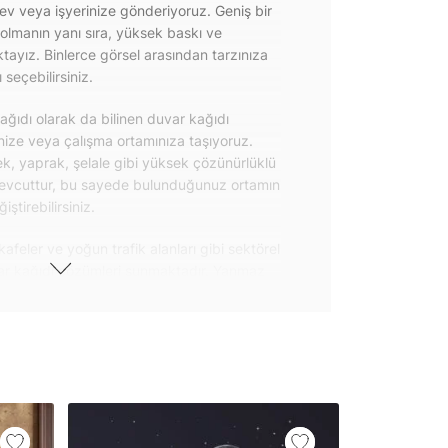
 ev veya işyerinize gönderiyoruz. Geniş bir
olmanın yanı sıra, yüksek baskı ve
ayız. Binlerce görsel arasından tarzınıza
seçebilirsiniz.
ğıdı olarak da bilinen duvar kağıdı
inize veya çalışma ortamınıza taşıyoruz.
k, yaprak, şelale gibi yüksek çözünürlüklü
evcuttur, bu sayede bulunduğunuz ortamın
tirebilirsiniz.
kafeler ve yoğun trafik alanları gibi sektörel
var kağıdı çözümleri sunmaktadır. Yanmaz
 uygulanabilen ve kolayca sökülebilen
ğıdı seçeneklerimiz hakkında bizimle
steri ürünlerimizin yanı sıra kendinden
da geniş kullanım amacına sahiptir. Bu
, çekmece, dolap kapakları gibi
 gibi yeni bir görünüm kazandırabilirsiniz.