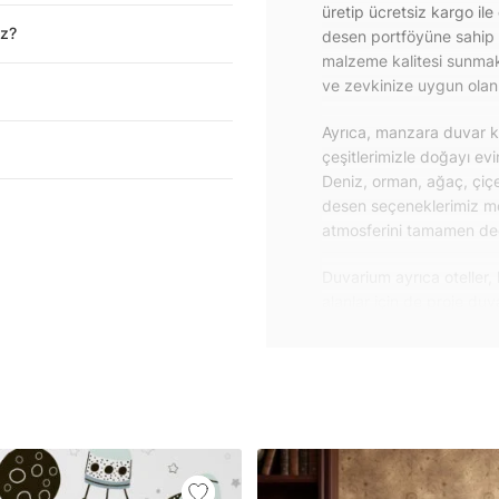
üretip ücretsiz kargo ile
iz?
desen portföyüne sahip 
malzeme kalitesi sunmakt
ve zevkinize uygun olanı 
Ayrıca, manzara duvar ka
çeşitlerimizle doğayı ev
Deniz, orman, ağaç, çiçe
desen seçeneklerimiz m
atmosferini tamamen değiş
Duvarium ayrıca oteller, 
alanlar için de proje du
özelliklere sahip, kolay
dayanıklı proje duvar ka
iletişime geçebilirsiniz.
Duvar kağıdı ve duvar po
yapışkanlı folyolarımız 
folyolar sayesinde masa
mobilyalarınıza ilk günkü