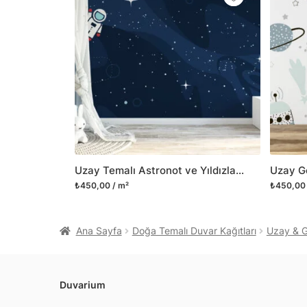
Uzay Temalı Astronot ve Yıldızlar Duvar Kağıdı, Modern Astronot Kozmos 3D Duvar Posteri
₺450,00 / m²
₺450,00 
Ana Sayfa
Doğa Temalı Duvar Kağıtları
Uzay & G
Duvarium