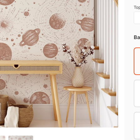
Top
Ba