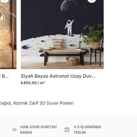
il her türlü yüzeye yapışabilen ve suya
o modellerimizi ilgili kategoride
ünlerle sınırlı kalmayıp aynı zamanda
i duvar dekorasyon ürünlerinin de üretimini
 Duvar tasarımının önemini biliyor ve evin en
 olduğunu kabul ediyoruz. Bu nedenle ürün
şletiyor ve trendlere ayak uydurmanın yanı
şumunda da öncü rol üstleniyoruz.
Vintage Yıldız Haritası Desenli Bej Duvar Kağıdı, Antik Astronomi Temalı Duvar Posteri
Siyah Beyaz Astronot Uzay Duvar Kağıdı, Uzay Temalı 3D Duvar Posteri
sorununuz olursa bizimle iletişime
₺450,00 / m²
Kağıdı, Kozmik Zarif 3D Duvar Posteri
500₺ ÜZERİ ÜCRETSİZ
2-5 İŞ GÜNÜNDE
KARGO
TESLİM