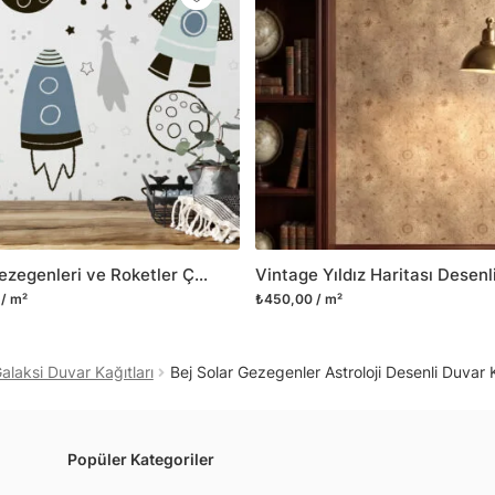
Yüzeyi düz olan cam dah
dayanıklı yapışkanlı foly
bulabilirsiniz.
Duvarium, yalnızca bu ür
kanvas tablo gibi çeşitl
ve satışını yapmaktadır.
kritik dekorasyon alanı
yelpazemizi sürekli geni
sıra yeni trendlerin olu
Uzay Gezegenleri ve Roketler Çocuk Odası Duvar Kağıdı, Uzay Roket 3D Duvar Posteri
Herhangi bir soru ya da 
/ m²
₺450,00 / m²
geçebilirsiniz.
alaksi Duvar Kağıtları
Bej Solar Gezegenler Astroloji Desenli Duvar 
Popüler Kategoriler