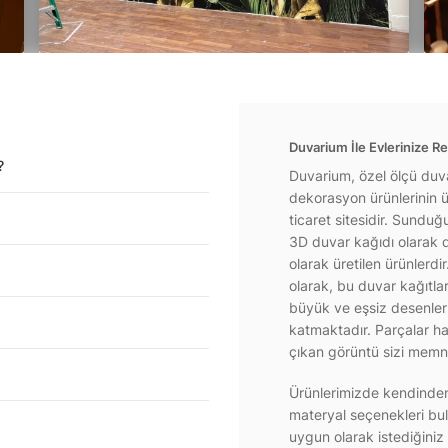
Duvarium İle Evlerinize Re
?
Duvarium, özel ölçü duva
dekorasyon ürünlerinin ür
ticaret sitesidir. Sundu
3D duvar kağıdı olarak d
olarak üretilen ürünlerdi
olarak, bu duvar kağıtla
büyük ve eşsiz desenlerl
katmaktadır. Parçalar hal
çıkan görüntü sizi memnu
Ürünlerimizde kendinden 
materyal seçenekleri bul
uygun olarak istediğiniz