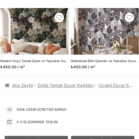
kanvas tablo gibi çeşitli duvar dekorasyon ürünlerinin de
üretimini ve satışını yapmaktadır. Duvar tasarımının önemini
biliyor ve evin en kritik dekorasyon alanı olduğunu kabul
ediyoruz. Bu nedenle ürün yelpazemizi sürekli genişletiyor ve
trendlere ayak uydurmanın yanı sıra yeni trendlerin oluşumunda
da öncü rol üstleniyoruz.
Herhangi bir soru ya da sorununuz olursa bizimle iletişime
geçebilirsiniz.
Modern Koyu Temalı Çiçek ve Yapraklar Duvar Kağıdı, Soyut Botanik Desenli Oturma Odası Dekoru için Duvar Posteri
Geleneksel Bitki Çiçekler ve Yapraklar Duvar Kağıdı, Eski Zaman Bahçesi Görünümü için Duvar Posteri
₺450,00 / m²
₺450,00 / m²
Ana Sayfa
Doğa Temalı Duvar Kağıtları
Çiçekli Duvar Kağıtları
500₺ ÜZERİ ÜCRETSİZ KARGO
2-5 İŞ GÜNÜNDE TESLİM