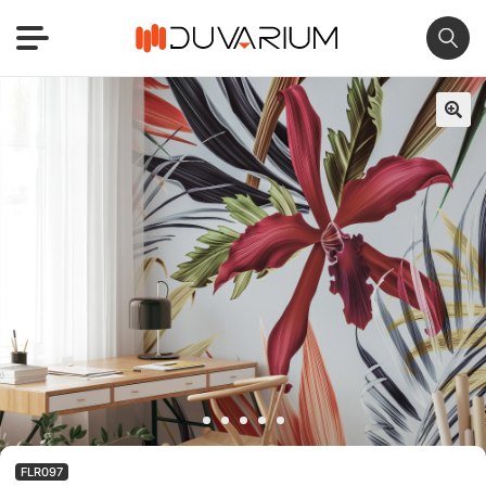
🔍
FLR097