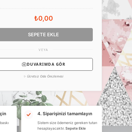
₺0,00
SEPETE EKLE
VEYA
DUVARIMDA GÖR
✨ Ücretsiz Oda Önizlemesi
çin
4. Siparişinizi tamamlayın
 baskı
Sistem size ödemeniz gereken tutarı
hesaplayacaktır.
Sepete Ekle