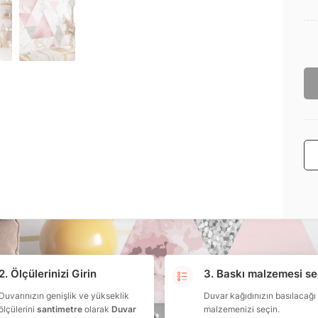
2. Ölçülerinizi Girin
3. Baskı malzemesi se
Duvarınızın genişlik ve yükseklik
Duvar kağıdınızın basılacağı
ölçülerini
santimetre
olarak
Duvar
malzemenizi seçin.