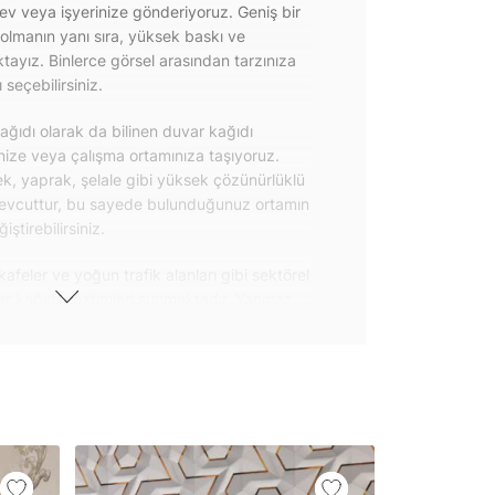
 ev veya işyerinize gönderiyoruz. Geniş bir
olmanın yanı sıra, yüksek baskı ve
ayız. Binlerce görsel arasından tarzınıza
seçebilirsiniz.
ğıdı olarak da bilinen duvar kağıdı
inize veya çalışma ortamınıza taşıyoruz.
k, yaprak, şelale gibi yüksek çözünürlüklü
evcuttur, bu sayede bulunduğunuz ortamın
tirebilirsiniz.
kafeler ve yoğun trafik alanları gibi sektörel
var kağıdı çözümleri sunmaktadır. Yanmaz
 uygulanabilen ve kolayca sökülebilen
ğıdı seçeneklerimiz hakkında bizimle
steri ürünlerimizin yanı sıra kendinden
da geniş kullanım amacına sahiptir. Bu
, çekmece, dolap kapakları gibi
 gibi yeni bir görünüm kazandırabilirsiniz.