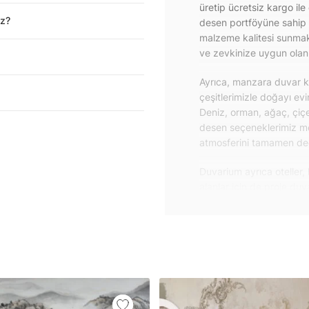
üretip ücretsiz kargo ile
iz?
desen portföyüne sahip 
malzeme kalitesi sunmakt
ve zevkinize uygun olanı 
Ayrıca, manzara duvar ka
çeşitlerimizle doğayı ev
Deniz, orman, ağaç, çiçe
desen seçeneklerimiz m
atmosferini tamamen değiş
Duvarium ayrıca oteller, 
alanlar için de proje du
özelliklere sahip, kolay
dayanıklı proje duvar ka
iletişime geçebilirsiniz.
Duvar kağıdı ve duvar po
yapışkanlı folyolarımız 
folyolar sayesinde masa
mobilyalarınıza ilk günkü