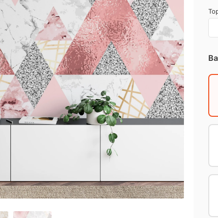
Top
Ba