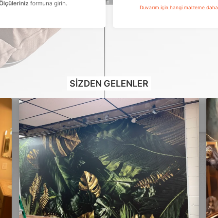
Ölçüleriniz
formuna girin.
Duvarım için hangi malzeme dah
SIZDEN GELENLER