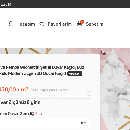
TESLİM
0
Hesabım
Favorilerim
Sepetim
 ve Pembe Geometrik Şekilli Duvar Kağıdı, Buz
kulu Modern Üçgen 3D Duvar Kağıdı
ABS061
50,00 / m²
'den başlayan fiyatlar
var ölçünüzü girin
lam Duvar Genişliği
cm