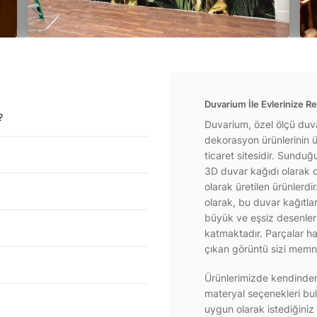
Duvarium İle Evlerinize Re
?
Duvarium, özel ölçü duva
dekorasyon ürünlerinin ür
ticaret sitesidir. Sundu
3D duvar kağıdı olarak d
olarak üretilen ürünlerdi
olarak, bu duvar kağıtla
büyük ve eşsiz desenlerl
katmaktadır. Parçalar hal
çıkan görüntü sizi memnu
Ürünlerimizde kendinden 
materyal seçenekleri bul
uygun olarak istediğiniz