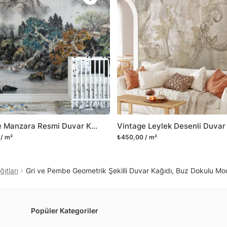
Yüzeyi düz olan cam dah
dayanıklı yapışkanlı foly
bulabilirsiniz.
Duvarium, yalnızca bu ür
kanvas tablo gibi çeşitl
ve satışını yapmaktadır.
kritik dekorasyon alanı
yelpazemizi sürekli geni
sıra yeni trendlerin olu
Vintage Manzara Resmi Duvar Kağıdı, Klasik Geleneksel Duvar Posteri, 3D Duvar Kağıdı
Herhangi bir soru ya da 
/ m²
₺450,00 / m²
geçebilirsiniz.
ıtları
Gri ve Pembe Geometrik Şekilli Duvar Kağıdı, Buz Dokulu M
Popüler Kategoriler