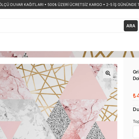
ÖLÇÜ DUVAR KAĞITLARI •
500₺ ÜZERİ ÜCRETSİZ KARGO • 2-5 İŞ GÜNÜNDE 
ARA
Gri
Do
🔍
₺4
Du
Top