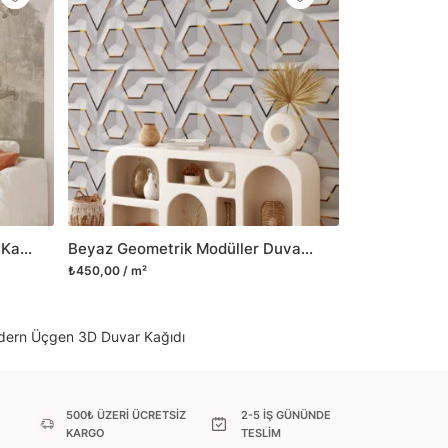
il her türlü yüzeye yapışabilen ve suya
o modellerimizi ilgili kategoride
ünlerle sınırlı kalmayıp aynı zamanda
i duvar dekorasyon ürünlerinin de üretimini
 Duvar tasarımının önemini biliyor ve evin en
 olduğunu kabul ediyoruz. Bu nedenle ürün
şletiyor ve trendlere ayak uydurmanın yanı
şumunda da öncü rol üstleniyoruz.
Vintage Leylek Desenli Duvar Kağıdı, Klasik Geleneksel Duvar Posteri
Beyaz Geometrik Modüller Duvar Posteri, Modern Duvar Dekorasyonu için Özel Ölçü Duvar Kağıdı
sorununuz olursa bizimle iletişime
₺450,00 / m²
odern Üçgen 3D Duvar Kağıdı
500₺ ÜZERİ ÜCRETSİZ
2-5 İŞ GÜNÜNDE
KARGO
TESLİM