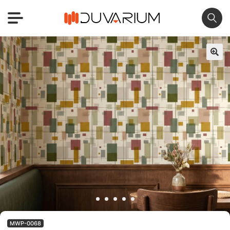
🔍
MWP-0068