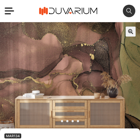
🔍
MAR134