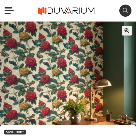
🔍
MWP-0082