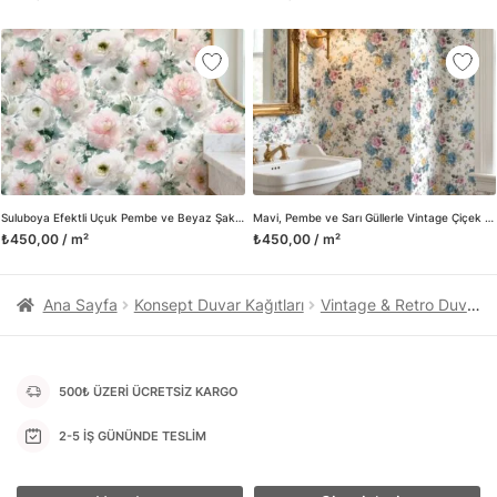
kanvas tablo gibi çeşitli duvar dekorasyon ürünlerinin de
üretimini ve satışını yapmaktadır. Duvar tasarımının önemini
biliyor ve evin en kritik dekorasyon alanı olduğunu kabul
ediyoruz. Bu nedenle ürün yelpazemizi sürekli genişletiyor ve
trendlere ayak uydurmanın yanı sıra yeni trendlerin oluşumunda
da öncü rol üstleniyoruz.
Herhangi bir soru ya da sorununuz olursa bizimle iletişime
geçebilirsiniz.
Suluboya Efektli Uçuk Pembe ve Beyaz Şakayık Çiçekleri Duvar Kağıdı, Romantik Botanik Duvar Posteri
Mavi, Pembe ve Sarı Güllerle Vintage Çiçek Desenli Duvar Kağıdı, Romantik Kır Çiçekleri Duvar Posteri
₺450,00 / m²
₺450,00 / m²
Ana Sayfa
Konsept Duvar Kağıtları
Vintage & Retro Duvar Kağıtları
500₺ ÜZERİ ÜCRETSİZ KARGO
2-5 İŞ GÜNÜNDE TESLİM