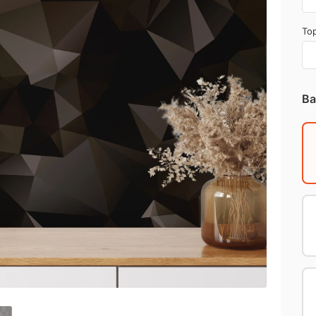
Top
Ba