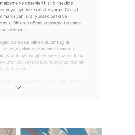
 malzeme ve desenleri hızlı bir şekilde
 ev veya işyerinize gönderiyoruz. Geniş bir
olmanın yanı sıra, yüksek baskı ve
ayız. Binlerce görsel arasından tarzınıza
seçebilirsiniz.
ğıdı olarak da bilinen duvar kağıdı
inize veya çalışma ortamınıza taşıyoruz.
k, yaprak, şelale gibi yüksek çözünürlüklü
evcuttur, bu sayede bulunduğunuz ortamın
tirebilirsiniz.
kafeler ve yoğun trafik alanları gibi sektörel
var kağıdı çözümleri sunmaktadır. Yanmaz
 uygulanabilen ve kolayca sökülebilen
ğıdı seçeneklerimiz hakkında bizimle
steri ürünlerimizin yanı sıra kendinden
da geniş kullanım amacına sahiptir. Bu
, çekmece, dolap kapakları gibi