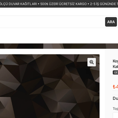
ÖLÇÜ DUVAR KAĞITLARI •
500₺ ÜZERİ ÜCRETSİZ KARGO • 2-5 İŞ GÜNÜNDE 
ARA
Koy
Ka
🔍
GE
₺4
Du
Top