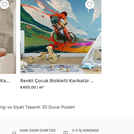
 gibi yeni bir görünüm kazandırabilirsiniz.
il her türlü yüzeye yapışabilen ve suya
o modellerimizi ilgili kategoride
ünlerle sınırlı kalmayıp aynı zamanda
i duvar dekorasyon ürünlerinin de üretimini
 Duvar tasarımının önemini biliyor ve evin en
 olduğunu kabul ediyoruz. Bu nedenle ürün
şletiyor ve trendlere ayak uydurmanın yanı
şumunda da öncü rol üstleniyoruz.
Vintage Leylek Desenli Duvar Kağıdı, Klasik Geleneksel Duvar Posteri
Renkli Çocuk Bisikletli Karikatür Duvar Kağıdı, Çocuk Odası için Eğlenceli Duvar Posteri, 3D Duvar Kağıdı
sorununuz olursa bizimle iletişime
₺450,00 / m²
engi ve Siyah Tasarım 3D Duvar Posteri
500₺ ÜZERİ ÜCRETSİZ
2-5 İŞ GÜNÜNDE