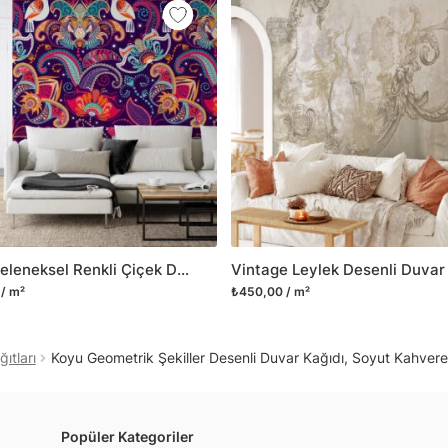
mobilyalarınıza ilk günkü
Yüzeyi düz olan cam dah
dayanıklı yapışkanlı foly
bulabilirsiniz.
Duvarium, yalnızca bu ür
kanvas tablo gibi çeşitl
ve satışını yapmaktadır.
kritik dekorasyon alanı
yelpazemizi sürekli geni
sıra yeni trendlerin olu
Kuşlu Geleneksel Renkli Çiçek Duvar Kağıdı, Doğu Tarzı Canlı Renklerle Duvar Posteri
Herhangi bir soru ya da 
/ m²
₺450,00 / m²
geçebilirsiniz.
ıtları
Koyu Geometrik Şekiller Desenli Duvar Kağıdı, Soyut Kahver
Popüler Kategoriler