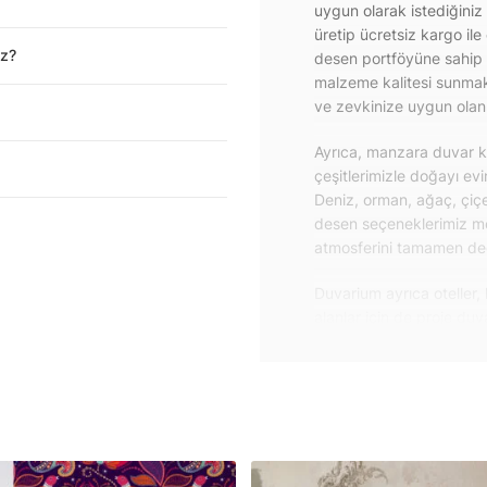
uygun olarak istediğiniz
üretip ücretsiz kargo ile
iz?
desen portföyüne sahip 
malzeme kalitesi sunmakt
ve zevkinize uygun olanı 
Ayrıca, manzara duvar ka
çeşitlerimizle doğayı ev
Deniz, orman, ağaç, çiçe
desen seçeneklerimiz m
atmosferini tamamen değiş
Duvarium ayrıca oteller, 
alanlar için de proje du
özelliklere sahip, kolay
dayanıklı proje duvar ka
iletişime geçebilirsiniz.
Duvar kağıdı ve duvar po
yapışkanlı folyolarımız 
folyolar sayesinde masa