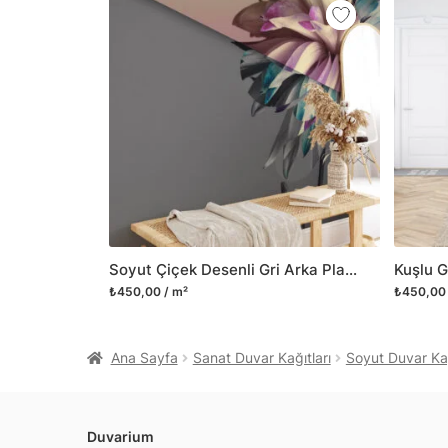
Soyut Çiçek Desenli Gri Arka Planlı Duvar Kağıdı, Modern Yatak Odaları için Duvar Posteri
₺450,00 / m²
₺450,00 
Ana Sayfa
Sanat Duvar Kağıtları
Soyut Duvar Kağ
Duvarium