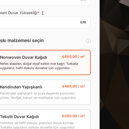
lam Duvar Yüksekliği
cm
skı malzemesi seçin
Nonwoven Duvar Kağıdı
Nefes alabilen, doğal elyaf katkılı mat kağıt. Tutkalla
uygulanır, hafif dokulu duvarlar için uygundur.
Kendinden Yapışkanlı
Kendinden yapışkanlı ve suya dayanıklı pürüzsüz
yüzey. Mutfak, banyo ve mobilyalar için uygundur.
Tekstil Duvar Kağıdı
Yırtılmaz ve hafif dokulu, premium duvar kumaşı.
Tutkalla uygulanır, dokulu duvarlar için uygundur.