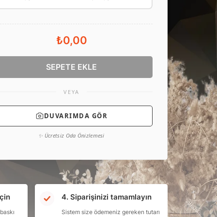
₺0,00
SEPETE EKLE
VEYA
DUVARIMDA GÖR
✨ Ücretsiz Oda Önizlemesi
çin
4. Siparişinizi tamamlayın
 baskı
Sistem size ödemeniz gereken tutarı