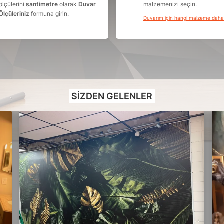
ölçülerini
santimetre
olarak
Duvar
malzemenizi seçin.
Ölçüleriniz
formuna girin.
Duvarım için hangi malzeme dah
SIZDEN GELENLER