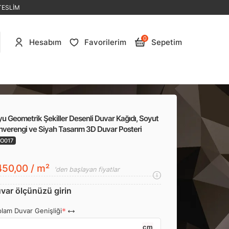
TESLİM
0
Hesabım
Favorilerim
Sepetim
u Geometrik Şekiller Desenli Duvar Kağıdı, Soyut
hverengi ve Siyah Tasarım 3D Duvar Posteri
O017
50,00 / m²
'den başlayan fiyatlar
var ölçünüzü girin
lam Duvar Genişliği
cm