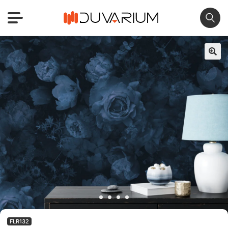
🔍
FLR132