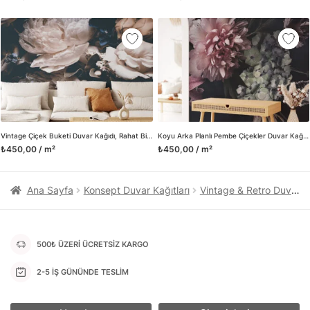
kanvas tablo gibi çeşitli duvar dekorasyon ürünlerinin de
üretimini ve satışını yapmaktadır. Duvar tasarımının önemini
biliyor ve evin en kritik dekorasyon alanı olduğunu kabul
ediyoruz. Bu nedenle ürün yelpazemizi sürekli genişletiyor ve
trendlere ayak uydurmanın yanı sıra yeni trendlerin oluşumunda
da öncü rol üstleniyoruz.
Herhangi bir soru ya da sorununuz olursa bizimle iletişime
geçebilirsiniz.
Vintage Çiçek Buketi Duvar Kağıdı, Rahat Bir Kır Evi Görünümü için Nostaljik Duvar Posteri
Koyu Arka Planlı Pembe Çiçekler Duvar Kağıdı, Romantik ve Büyüleyici Yatak Odası için Duvar Posteri
₺450,00 / m²
₺450,00 / m²
Ana Sayfa
Konsept Duvar Kağıtları
Vintage & Retro Duvar Kağıtları
500₺ ÜZERİ ÜCRETSİZ KARGO
2-5 İŞ GÜNÜNDE TESLİM