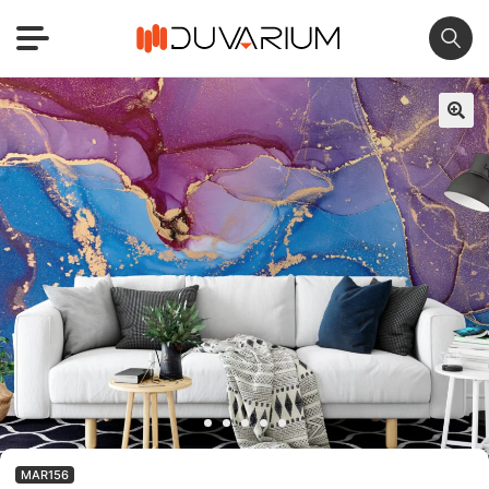
🔍
MAR156