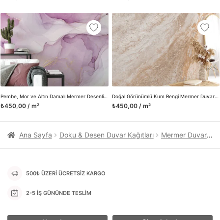
kanvas tablo gibi çeşitli duvar dekorasyon ürünlerinin de
üretimini ve satışını yapmaktadır. Duvar tasarımının önemini
biliyor ve evin en kritik dekorasyon alanı olduğunu kabul
ediyoruz. Bu nedenle ürün yelpazemizi sürekli genişletiyor ve
trendlere ayak uydurmanın yanı sıra yeni trendlerin oluşumunda
da öncü rol üstleniyoruz.
Herhangi bir soru ya da sorununuz olursa bizimle iletişime
geçebilirsiniz.
Pembe, Mor ve Altın Damalı Mermer Desenli Duvar Kağıdı
Doğal Görünümlü Kum Rengi Mermer Duvar Posteri
₺450,00 / m²
₺450,00 / m²
Ana Sayfa
Doku & Desen Duvar Kağıtları
Mermer Duvar Kağıtları
500₺ ÜZERİ ÜCRETSİZ KARGO
2-5 İŞ GÜNÜNDE TESLİM