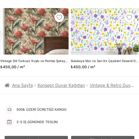
kanvas tablo gibi çeşitli duvar dekorasyon ürünlerinin de
üretimini ve satışını yapmaktadır. Duvar tasarımının önemini
biliyor ve evin en kritik dekorasyon alanı olduğunu kabul
ediyoruz. Bu nedenle ürün yelpazemizi sürekli genişletiyor ve
trendlere ayak uydurmanın yanı sıra yeni trendlerin oluşumunda
da öncü rol üstleniyoruz.
Herhangi bir soru ya da sorununuz olursa bizimle iletişime
geçebilirsiniz.
Vintage Stil Turkuaz Kuşlu ve Pembe Şakayık Çiçekli Duvar Kağıdı, Klasik Desenli Botanik Duvar Posteri
Suluboya Mor ve Sarı Kır Çiçekleri Desenli Duvar Kağıdı, Çocuk Odası İçin Neşeli Botanik Duvar Posteri
₺450,00 / m²
₺450,00 / m²
Ana Sayfa
Konsept Duvar Kağıtları
Vintage & Retro Duvar Kağıtları
500₺ ÜZERİ ÜCRETSİZ KARGO
2-5 İŞ GÜNÜNDE TESLİM