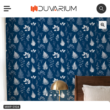
🔍
MWP-0104