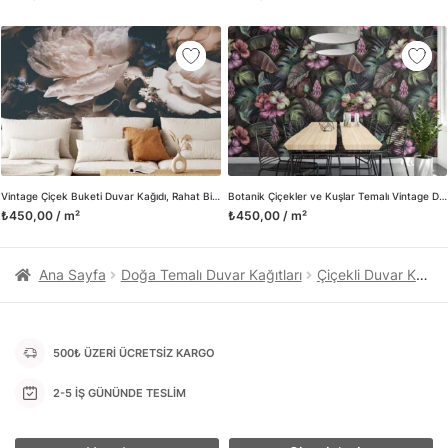
kanvas tablo gibi çeşitli duvar dekorasyon ürünlerinin de
üretimini ve satışını yapmaktadır. Duvar tasarımının önemini
biliyor ve evin en kritik dekorasyon alanı olduğunu kabul
ediyoruz. Bu nedenle ürün yelpazemizi sürekli genişletiyor ve
trendlere ayak uydurmanın yanı sıra yeni trendlerin oluşumunda
da öncü rol üstleniyoruz.
Herhangi bir soru ya da sorununuz olursa bizimle iletişime
geçebilirsiniz.
Vintage Çiçek Buketi Duvar Kağıdı, Rahat Bir Kır Evi Görünümü için Nostaljik Duvar Posteri
Botanik Çiçekler ve Kuşlar Temalı Vintage Duvar Kağıdı, Klasik ve Şık Ev Dekoru, Duvar Posteri
₺450,00 / m²
₺450,00 / m²
Ana Sayfa
Doğa Temalı Duvar Kağıtları
Çiçekli Duvar Kağıtları
500₺ ÜZERİ ÜCRETSİZ KARGO
2-5 İŞ GÜNÜNDE TESLİM