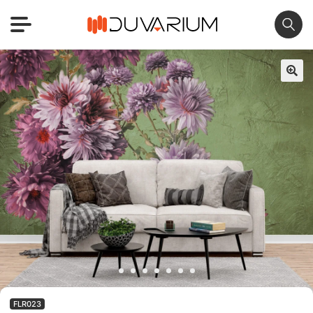
🔍
FLR023