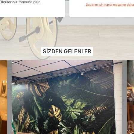
Ölçüleriniz
formuna girin.
Duvarım için hangi malzeme dah
SIZDEN GELENLER