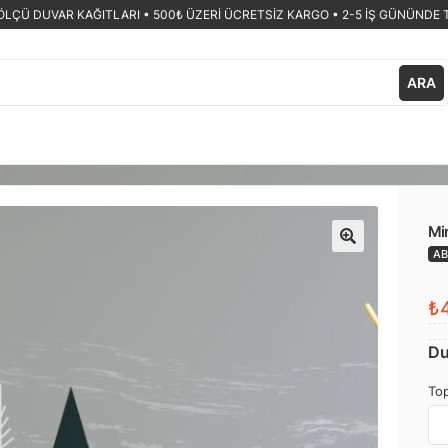
ÖLÇÜ DUVAR KAĞITLARI •
500₺ ÜZERİ ÜCRETSİZ KARGO • 2-5 İŞ GÜNÜNDE 
ARA
Min
AB
🔍
₺4
Du
Top