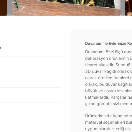
Duvarium İle Evlerinize Re
?
Duvarium, özel ölçü duva
dekorasyon ürünlerinin ür
ticaret sitesidir. Sundu
3D duvar kağıdı olarak d
olarak üretilen ürünlerdi
olarak, bu duvar kağıtla
büyük ve eşsiz desenlerl
katmaktadır. Parçalar hal
çıkan görüntü sizi memnu
Ürünlerimizde kendinden 
materyal seçenekleri bul
uygun olarak istediğiniz