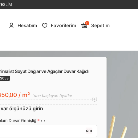
TESLİM
0
Hesabım
Favorilerim
Sepetim
imalist Soyut Dağlar ve Ağaçlar Duvar Kağıdı
S053
50,00 / m²
'den başlayan fiyatlar
var ölçünüzü girin
lam Duvar Genişliği
cm