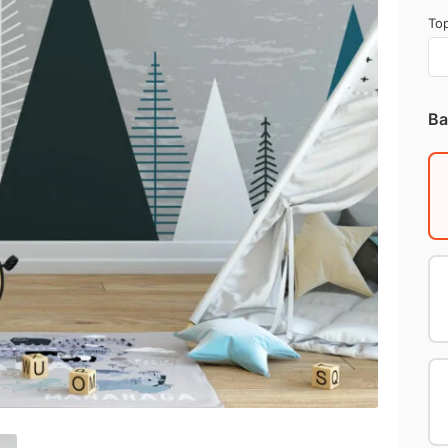
Top
Ba