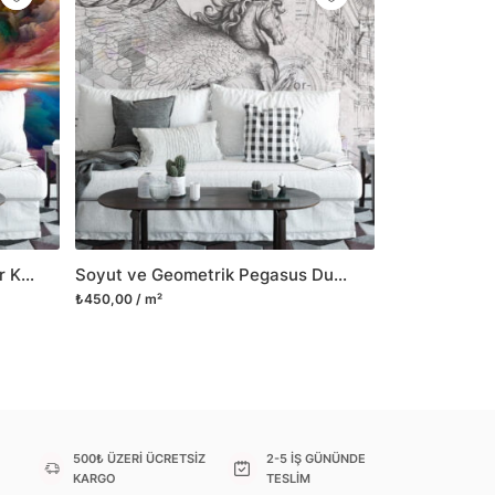
il her türlü yüzeye yapışabilen ve suya
o modellerimizi ilgili kategoride
ünlerle sınırlı kalmayıp aynı zamanda
i duvar dekorasyon ürünlerinin de üretimini
 Duvar tasarımının önemini biliyor ve evin en
 olduğunu kabul ediyoruz. Bu nedenle ürün
şletiyor ve trendlere ayak uydurmanın yanı
şumunda da öncü rol üstleniyoruz.
Renkli Günbatımı Temalı Duvar Kağıdı, Hızlı Oda Yenileme için Duvar Posteri
Soyut ve Geometrik Pegasus Duvar Kağıdı, Modern Soyut Sanat Duvar Posteri
sorununuz olursa bizimle iletişime
₺450,00 / m²
500₺ ÜZERİ ÜCRETSİZ
2-5 İŞ GÜNÜNDE
KARGO
TESLİM