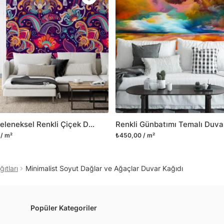
Yüzeyi düz olan cam dah
dayanıklı yapışkanlı foly
bulabilirsiniz.
Duvarium, yalnızca bu ür
kanvas tablo gibi çeşitl
ve satışını yapmaktadır.
kritik dekorasyon alanı
yelpazemizi sürekli geni
sıra yeni trendlerin olu
Kuşlu Geleneksel Renkli Çiçek Duvar Kağıdı, Doğu Tarzı Canlı Renklerle Duvar Posteri
Herhangi bir soru ya da 
/ m²
₺450,00 / m²
geçebilirsiniz.
ıtları
Minimalist Soyut Dağlar ve Ağaçlar Duvar Kağıdı
Popüler Kategoriler