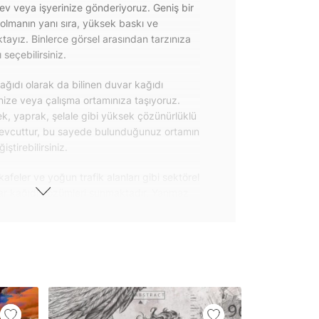
 ev veya işyerinize gönderiyoruz. Geniş bir
olmanın yanı sıra, yüksek baskı ve
ayız. Binlerce görsel arasından tarzınıza
seçebilirsiniz.
ğıdı olarak da bilinen duvar kağıdı
inize veya çalışma ortamınıza taşıyoruz.
k, yaprak, şelale gibi yüksek çözünürlüklü
evcuttur, bu sayede bulunduğunuz ortamın
tirebilirsiniz.
kafeler ve yoğun trafik alanları gibi sektörel
var kağıdı çözümleri sunmaktadır. Yanmaz
 uygulanabilen ve kolayca sökülebilen
ğıdı seçeneklerimiz hakkında bizimle
steri ürünlerimizin yanı sıra kendinden
da geniş kullanım amacına sahiptir. Bu
, çekmece, dolap kapakları gibi
 gibi yeni bir görünüm kazandırabilirsiniz.