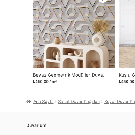
Beyaz Geometrik Modüller Duvar Posteri, Modern Duvar Dekorasyonu için Özel Ölçü Duvar Kağıdı
₺450,00 / m²
₺450,00 
Ana Sayfa
Sanat Duvar Kağıtları
Soyut Duvar Kağ
Duvarium