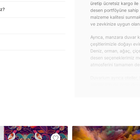
üretip ücretsiz kargo ile
iz?
desen portföyüne sahip 
malzeme kalitesi sunmakt
ve zevkinize uygun olanı 
Ayrıca, manzara duvar ka
çeşitlerimizle doğayı ev
Deniz, orman, ağaç, çiçe
desen seçeneklerimiz m
atmosferini tamamen değiş
Duvarium ayrıca oteller, 
alanlar için de proje du
özelliklere sahip, kolay
dayanıklı proje duvar ka
iletişime geçebilirsiniz.
Duvar kağıdı ve duvar po
yapışkanlı folyolarımız 
folyolar sayesinde masa
mobilyalarınıza ilk günkü