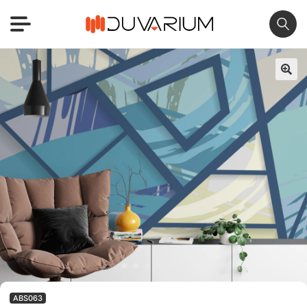
🔍
ABS063