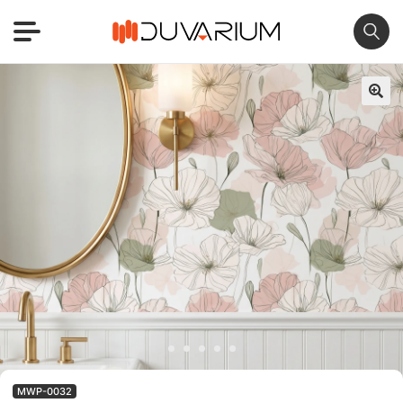
🔍
MWP-0032