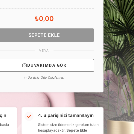
₺0,00
SEPETE EKLE
VEYA
DUVARIMDA GÖR
✨ Ücretsiz Oda Önizlemesi
çin
4. Siparişinizi tamamlayın
 baskı
Sistem size ödemeniz gereken tutarı
hesaplayacaktır.
Sepete Ekle