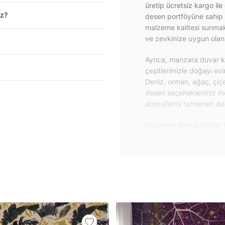
üretip ücretsiz kargo ile
iz?
desen portföyüne sahip 
malzeme kalitesi sunmakt
ve zevkinize uygun olanı 
Ayrıca, manzara duvar ka
çeşitlerimizle doğayı ev
Deniz, orman, ağaç, çiçe
desen seçeneklerimiz m
atmosferini tamamen değiş
Duvarium ayrıca oteller, 
alanlar için de proje du
özelliklere sahip, kolay
dayanıklı proje duvar ka
iletişime geçebilirsiniz.
Duvar kağıdı ve duvar po
yapışkanlı folyolarımız 
folyolar sayesinde masa
mobilyalarınıza ilk günkü