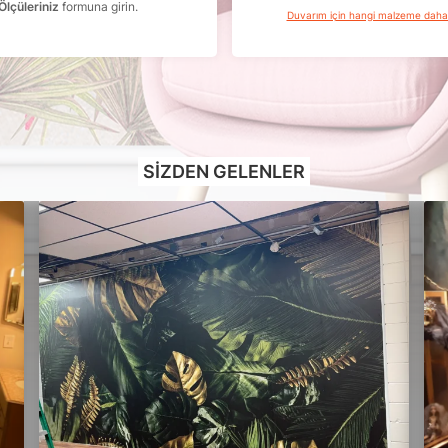
Ölçüleriniz
formuna girin.
Duvarım için hangi malzeme dah
SIZDEN GELENLER