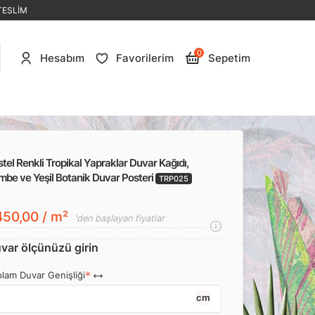
TESLİM
0
Hesabım
Favorilerim
Sepetim
tel Renkli Tropikal Yapraklar Duvar Kağıdı,
mbe ve Yeşil Botanik Duvar Posteri
TRP025
50,00 / m²
'den başlayan fiyatlar
var ölçünüzü girin
lam Duvar Genişliği
cm