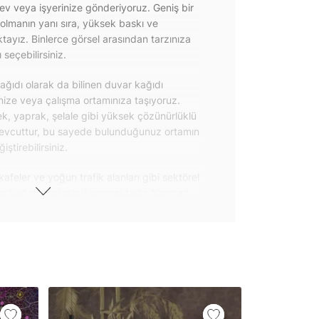
 ev veya işyerinize gönderiyoruz. Geniş bir
olmanın yanı sıra, yüksek baskı ve
ayız. Binlerce görsel arasından tarzınıza
seçebilirsiniz.
ğıdı olarak da bilinen duvar kağıdı
inize veya çalışma ortamınıza taşıyoruz.
k, yaprak, şelale gibi yüksek çözünürlüklü
evcuttur, bu sayede bulunduğunuz ortamın
tirebilirsiniz.
kafeler ve yoğun trafik alanları gibi sektörel
var kağıdı çözümleri sunmaktadır. Yanmaz
 uygulanabilen ve kolayca sökülebilen
ğıdı seçeneklerimiz hakkında bizimle
steri ürünlerimizin yanı sıra kendinden
da geniş kullanım amacına sahiptir. Bu
, çekmece, dolap kapakları gibi
 gibi yeni bir görünüm kazandırabilirsiniz.