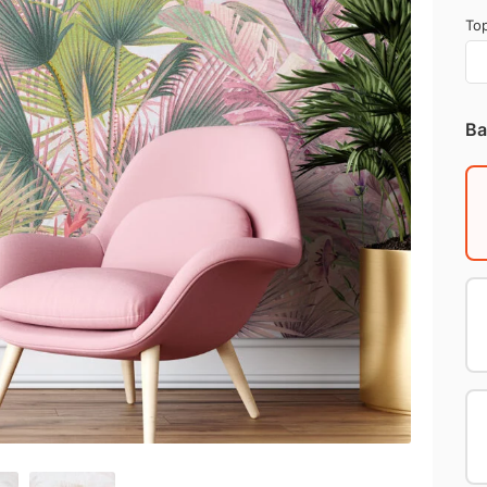
Top
Ba