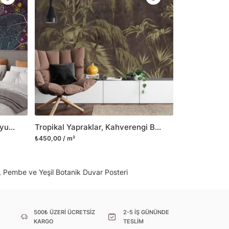
il her türlü yüzeye yapışabilen ve suya
o modellerimizi ilgili kategoride
ünlerle sınırlı kalmayıp aynı zamanda
i duvar dekorasyon ürünlerinin de üretimini
 Duvar tasarımının önemini biliyor ve evin en
 olduğunu kabul ediyoruz. Bu nedenle ürün
şletiyor ve trendlere ayak uydurmanın yanı
şumunda da öncü rol üstleniyoruz.
Koyu Zemin Üzerine Renkli Soyut Yapraklar, Sanatsal Damarsı Desenli Modern Duvar Kağıdı
Tropikal Yapraklar, Kahverengi Beton Arka Planlı Duvar Kağıdı, Şık Görünüm İçin 3D Duvar Kağıdı
sorununuz olursa bizimle iletişime
₺450,00 / m²
ı, Pembe ve Yeşil Botanik Duvar Posteri
500₺ ÜZERİ ÜCRETSİZ
2-5 İŞ GÜNÜNDE
KARGO
TESLİM