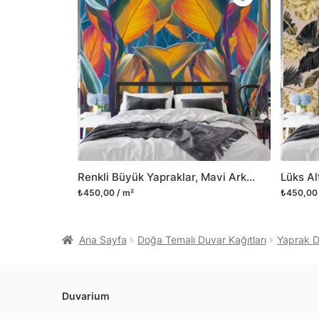
Renkli Büyük Yapraklar, Mavi Arka Planlı Duvar Kağıdı, Tropikal Temalı 3D Duvar Posteri
₺450,00 / m²
₺450,00 
Ana Sayfa
Doğa Temalı Duvar Kağıtları
Yaprak De
Duvarium