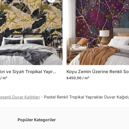
Yüzeyi düz olan cam dah
dayanıklı yapışkanlı foly
bulabilirsiniz.
Duvarium, yalnızca bu ür
kanvas tablo gibi çeşitl
ve satışını yapmaktadır.
kritik dekorasyon alanı
yelpazemizi sürekli geni
sıra yeni trendlerin olu
Lüks Altın ve Siyah Tropikal Yapraklar, Şeftali Pembesi Zemin Üzerine Modern 3D Duvar Kağıdı
Herhangi bir soru ya da 
/ m²
₺450,00 / m²
geçebilirsiniz.
senli Duvar Kağıtları
Pastel Renkli Tropikal Yapraklar Duvar Kağıd
Popüler Kategoriler