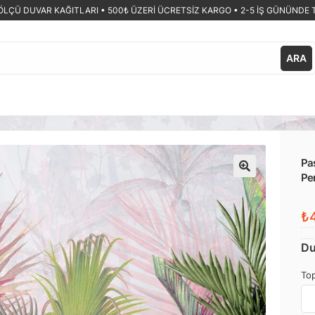
ÖLÇÜ DUVAR KAĞITLARI •
500₺ ÜZERİ ÜCRETSİZ KARGO • 2-5 İŞ GÜNÜNDE 
ARA
Pas
Pe
🔍
₺4
Du
Top