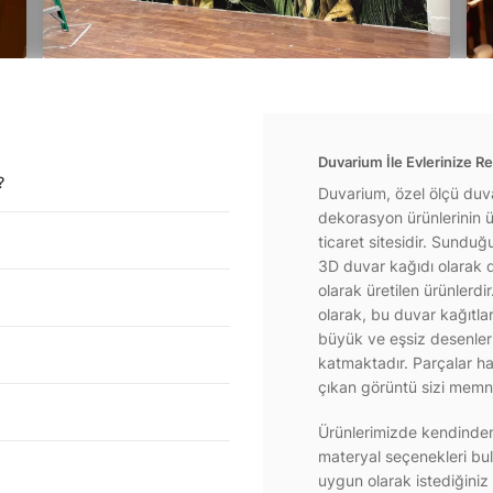
Duvarium İle Evlerinize Re
?
Duvarium, özel ölçü duva
dekorasyon ürünlerinin ür
ticaret sitesidir. Sundu
3D duvar kağıdı olarak d
olarak üretilen ürünlerdi
olarak, bu duvar kağıtla
büyük ve eşsiz desenlerl
katmaktadır. Parçalar hal
çıkan görüntü sizi memnu
Ürünlerimizde kendinden 
materyal seçenekleri bul
uygun olarak istediğiniz