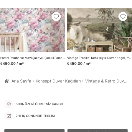
kanvas tablo gibi çeşitli duvar dekorasyon ürünlerinin de
üretimini ve satışını yapmaktadır. Duvar tasarımının önemini
biliyor ve evin en kritik dekorasyon alanı olduğunu kabul
ediyoruz. Bu nedenle ürün yelpazemizi sürekli genişletiyor ve
trendlere ayak uydurmanın yanı sıra yeni trendlerin oluşumunda
da öncü rol üstleniyoruz.
Herhangi bir soru ya da sorununuz olursa bizimle iletişime
geçebilirsiniz.
Pastel Pembe ve Mavi Şakayık Çiçekli Romantik Duvar Kağıdı, Suluboya Tarzı Vintage Botanik Duvar Posteri
Vintage Tropikal Nehir Kıyısı Duvar Kağıdı, Yumuşak Tropikal Nehir İllüstrasyonu Duvar Posteri
₺450,00 / m²
₺450,00 / m²
Ana Sayfa
Konsept Duvar Kağıtları
Vintage & Retro Duvar Kağıtları
500₺ ÜZERİ ÜCRETSİZ KARGO
2-5 İŞ GÜNÜNDE TESLİM