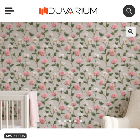
🔍
MWP-0095