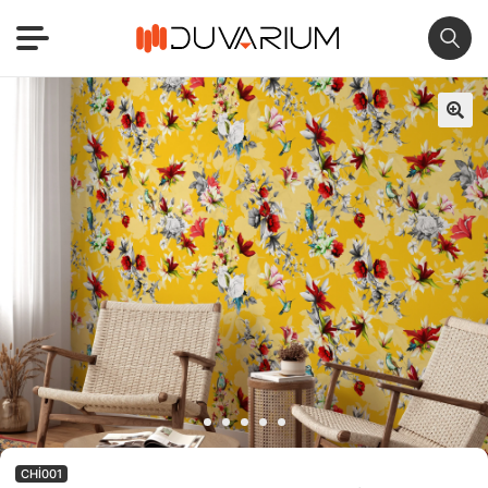
🔍
CHI001