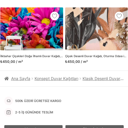
kanvas tablo gibi çeşitli duvar dekorasyon ürünlerinin de
üretimini ve satışını yapmaktadır. Duvar tasarımının önemini
biliyor ve evin en kritik dekorasyon alanı olduğunu kabul
ediyoruz. Bu nedenle ürün yelpazemizi sürekli genişletiyor ve
trendlere ayak uydurmanın yanı sıra yeni trendlerin oluşumunda
da öncü rol üstleniyoruz.
Herhangi bir soru ya da sorununuz olursa bizimle iletişime
geçebilirsiniz.
İlkbahar Çiçekleri Doğa İlhamlı Duvar Kağıdı, Renkli Çiçek Desenli Modern Ev Dekoru için Duvar Posteri
Çiçek Desenli Duvar Kağıdı, Oturma Odası için Zarif ve Yumuşak Tonlar, Duvar Posteri
₺450,00 / m²
₺450,00 / m²
Ana Sayfa
Konsept Duvar Kağıtları
Klasik Desenli Duvar Kağıtları
500₺ ÜZERİ ÜCRETSİZ KARGO
2-5 İŞ GÜNÜNDE TESLİM