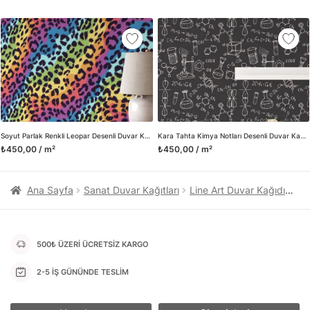
kanvas tablo gibi çeşitli duvar dekorasyon ürünlerinin de
üretimini ve satışını yapmaktadır. Duvar tasarımının önemini
biliyor ve evin en kritik dekorasyon alanı olduğunu kabul
ediyoruz. Bu nedenle ürün yelpazemizi sürekli genişletiyor ve
trendlere ayak uydurmanın yanı sıra yeni trendlerin oluşumunda
da öncü rol üstleniyoruz.
Herhangi bir soru ya da sorununuz olursa bizimle iletişime
geçebilirsiniz.
Soyut Parlak Renkli Leopar Desenli Duvar Kağıdı
Kara Tahta Kimya Notları Desenli Duvar Kağıdı
₺450,00 / m²
₺450,00 / m²
Ana Sayfa
Sanat Duvar Kağıtları
Line Art Duvar Kağıdı
Sev
500₺ ÜZERİ ÜCRETSİZ KARGO
2-5 İŞ GÜNÜNDE TESLİM