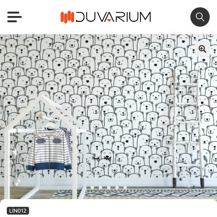
🔍
LIN012