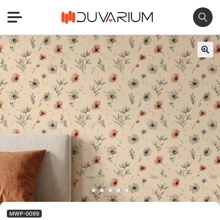
🔍
MWP-0099