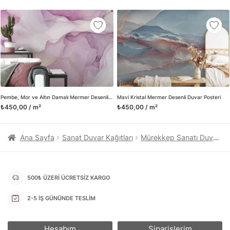
kanvas tablo gibi çeşitli duvar dekorasyon ürünlerinin de
üretimini ve satışını yapmaktadır. Duvar tasarımının önemini
biliyor ve evin en kritik dekorasyon alanı olduğunu kabul
ediyoruz. Bu nedenle ürün yelpazemizi sürekli genişletiyor ve
trendlere ayak uydurmanın yanı sıra yeni trendlerin oluşumunda
da öncü rol üstleniyoruz.
Herhangi bir soru ya da sorununuz olursa bizimle iletişime
geçebilirsiniz.
Pembe, Mor ve Altın Damalı Mermer Desenli Duvar Kağıdı
Mavi Kristal Mermer Desenli Duvar Posteri
₺450,00 / m²
₺450,00 / m²
Ana Sayfa
Sanat Duvar Kağıtları
Mürekkep Sanatı Duvar Kağıtları
500₺ ÜZERİ ÜCRETSİZ KARGO
2-5 İŞ GÜNÜNDE TESLİM
Hesabım
Siparişlerim