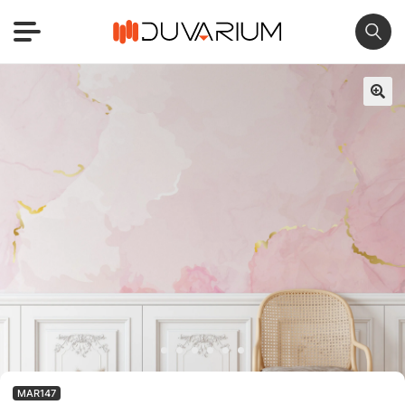
🔍
MAR147