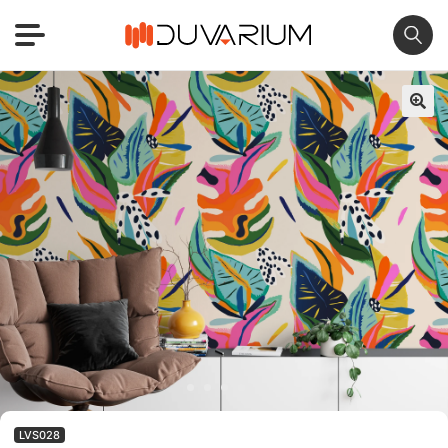
🔍
LVS028