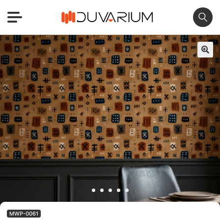
🔍
MWP-0061