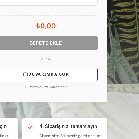
₺0,00
SEPETE EKLE
VEYA
DUVARIMDA GÖR
✨ Ücretsiz Oda Önizlemesi
çin
4. Siparişinizi tamamlayın
 baskı
Sistem size ödemeniz gereken tutarı