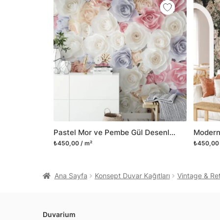
Pastel Mor ve Pembe Gül Desenli Duvar Kağıdı, Yatak Odası için Romantik Duvar Posteri
₺450,00 / m²
₺450,00 
Ana Sayfa
Konsept Duvar Kağıtları
Vintage & Ret
Duvarium