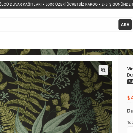
ÖLÇÜ DUVAR KAĞITLARI •
500₺ ÜZERİ ÜCRETSİZ KARGO • 2-5 İŞ GÜNÜNDE 
ARA
Vin
Duv
🔍
FL
₺4
Du
Top