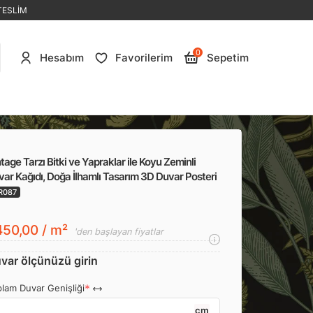
TESLİM
0
Hesabım
Favorilerim
Sepetim
tage Tarzı Bitki ve Yapraklar ile Koyu Zeminli
ar Kağıdı, Doğa İlhamlı Tasarım 3D Duvar Posteri
R087
50,00 / m²
'den başlayan fiyatlar
var ölçünüzü girin
lam Duvar Genişliği
cm