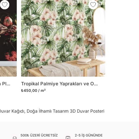
 gibi yeni bir görünüm kazandırabilirsiniz.
il her türlü yüzeye yapışabilen ve suya
o modellerimizi ilgili kategoride
ünlerle sınırlı kalmayıp aynı zamanda
i duvar dekorasyon ürünlerinin de üretimini
 Duvar tasarımının önemini biliyor ve evin en
 olduğunu kabul ediyoruz. Bu nedenle ürün
şletiyor ve trendlere ayak uydurmanın yanı
şumunda da öncü rol üstleniyoruz.
Zarif Vintage Buket Koyu Arka Planlı Duvar Kağıdı, Retro Çiçek Desenli Duvar Posteri
Tropikal Palmiye Yaprakları ve Orkideler Resimli Duvar Kağıdı, Dinlendirici Bir Oda için Duvar Posteri
sorununuz olursa bizimle iletişime
₺450,00 / m²
 Duvar Kağıdı, Doğa İlhamlı Tasarım 3D Duvar Posteri
500₺ ÜZERİ ÜCRETSİZ
2-5 İŞ GÜNÜNDE