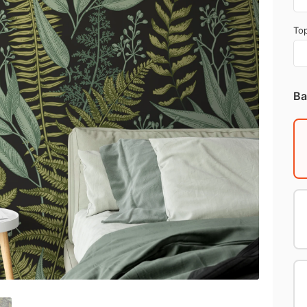
Top
Ba