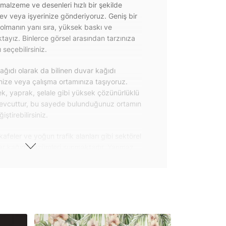
 malzeme ve desenleri hızlı bir şekilde
 ev veya işyerinize gönderiyoruz. Geniş bir
olmanın yanı sıra, yüksek baskı ve
ayız. Binlerce görsel arasından tarzınıza
seçebilirsiniz.
ğıdı olarak da bilinen duvar kağıdı
inize veya çalışma ortamınıza taşıyoruz.
k, yaprak, şelale gibi yüksek çözünürlüklü
evcuttur, bu sayede bulunduğunuz ortamın
tirebilirsiniz.
kafeler ve yoğun trafik alanları gibi sektörel
var kağıdı çözümleri sunmaktadır. Yanmaz
 uygulanabilen ve kolayca sökülebilen
ğıdı seçeneklerimiz hakkında bizimle
steri ürünlerimizin yanı sıra kendinden
da geniş kullanım amacına sahiptir. Bu
, çekmece, dolap kapakları gibi