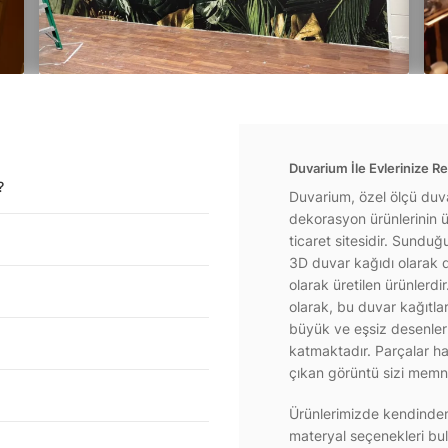
Duvarium İle Evlerinize Re
?
Duvarium, özel ölçü duva
dekorasyon ürünlerinin ür
ticaret sitesidir. Sundu
3D duvar kağıdı olarak d
olarak üretilen ürünlerdi
olarak, bu duvar kağıtla
büyük ve eşsiz desenlerl
katmaktadır. Parçalar hal
çıkan görüntü sizi memnu
Ürünlerimizde kendinden 
materyal seçenekleri bul