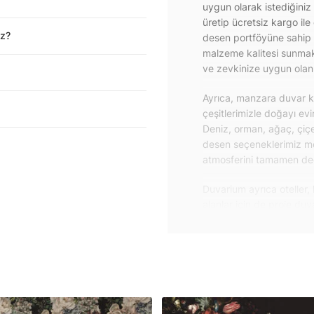
uygun olarak istediğiniz
üretip ücretsiz kargo ile
iz?
desen portföyüne sahip 
malzeme kalitesi sunmakt
ve zevkinize uygun olanı 
Ayrıca, manzara duvar ka
çeşitlerimizle doğayı ev
Deniz, orman, ağaç, çiçe
desen seçeneklerimiz m
atmosferini tamamen değiş
Duvarium ayrıca oteller, 
alanlar için de proje du
özelliklere sahip, kolay
dayanıklı proje duvar ka
iletişime geçebilirsiniz.
Duvar kağıdı ve duvar po
yapışkanlı folyolarımız 
folyolar sayesinde masa