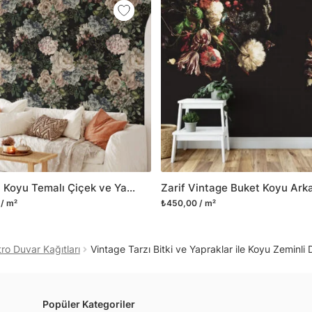
mobilyalarınıza ilk günkü
Yüzeyi düz olan cam dah
dayanıklı yapışkanlı foly
bulabilirsiniz.
Duvarium, yalnızca bu ür
kanvas tablo gibi çeşitl
ve satışını yapmaktadır.
kritik dekorasyon alanı
yelpazemizi sürekli geni
sıra yeni trendlerin olu
Modern Koyu Temalı Çiçek ve Yapraklar Duvar Kağıdı, Soyut Botanik Desenli Oturma Odası Dekoru için Duvar Posteri
Herhangi bir soru ya da 
/ m²
₺450,00 / m²
geçebilirsiniz.
ro Duvar Kağıtları
Vintage Tarzı Bitki ve Yapraklar ile Koyu Zeminli
Popüler Kategoriler