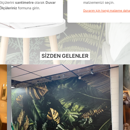
ölçülerini
santimetre
olarak
Duvar
malzemenizi seçin.
Ölçüleriniz
formuna girin.
Duvarım için hangi malzeme dah
SIZDEN GELENLER