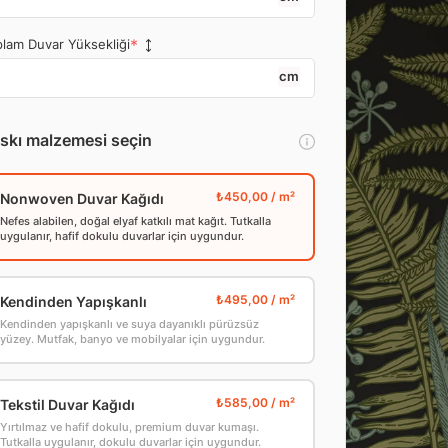
lam Duvar Yüksekliği
cm
skı malzemesi seçin
Nonwoven Duvar Kağıdı
Nefes alabilen, doğal elyaf katkılı mat kağıt. Tutkalla
uygulanır, hafif dokulu duvarlar için uygundur.
Kendinden Yapışkanlı
Kendinden yapışkanlı ve suya dayanıklı pürüzsüz
yüzey. Mutfak, banyo ve mobilyalar için uygundur.
Tekstil Duvar Kağıdı
Yırtılmaz ve hafif dokulu, premium duvar kumaşı.
Tutkalla uygulanır, dokulu duvarlar için uygundur.